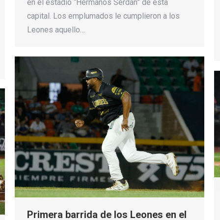
en el estadio “Hermanos Serdán” de esta
capital. Los emplumados le cumplieron a los
Leones aquello…
Primera barrida de los Leones en el