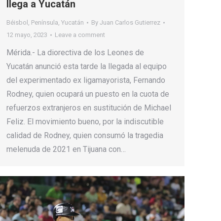
llega a Yucatán
Béisbol
,
Península
,
Yucatán
By
Juan Carlos Gutierrez
12 mayo, 2023
Leave a comment
Mérida.- La diorectiva de los Leones de
Yucatán anunció esta tarde la llegada al equipo
del experimentado ex ligamayorista, Fernando
Rodney, quien ocupará un puesto en la cuota de
refuerzos extranjeros en sustitución de Michael
Feliz. El movimiento bueno, por la indiscutible
calidad de Rodney, quien consumó la tragedia
melenuda de 2021 en Tijuana con…