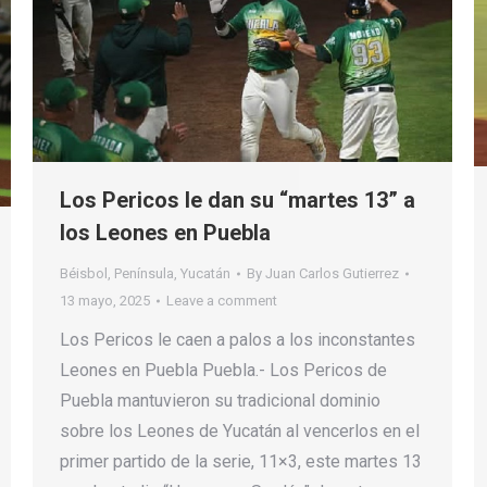
Los Pericos le dan su “martes 13” a
los Leones en Puebla
Béisbol
,
Península
,
Yucatán
By
Juan Carlos Gutierrez
13 mayo, 2025
Leave a comment
Los Pericos le caen a palos a los inconstantes
Leones en Puebla Puebla.- Los Pericos de
Puebla mantuvieron su tradicional dominio
sobre los Leones de Yucatán al vencerlos en el
primer partido de la serie, 11×3, este martes 13