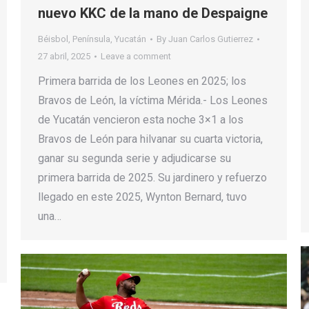
nuevo KKC de la mano de Despaigne
Béisbol
,
Península
,
Yucatán
By
Juan Carlos Gutierrez
27 abril, 2025
Leave a comment
Primera barrida de los Leones en 2025; los
Bravos de León, la víctima Mérida.- Los Leones
de Yucatán vencieron esta noche 3×1 a los
Bravos de León para hilvanar su cuarta victoria,
ganar su segunda serie y adjudicarse su
primera barrida de 2025. Su jardinero y refuerzo
llegado en este 2025, Wynton Bernard, tuvo
una…