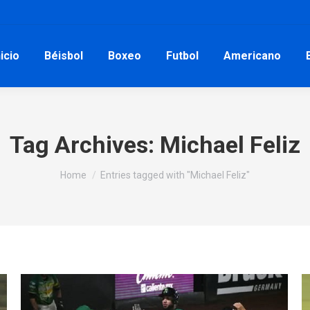
nicio
Béisbol
Boxeo
Futbol
Americano
Tag Archives:
Michael Feliz
You are here:
Home
Entries tagged with "Michael Feliz"