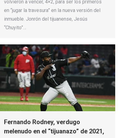
volvieron a vencer, 4×2, para ser los primeros
en “jugar la travesura” en la nueva versión del
inmueble. Jonrón del tijuanense, Jesús
“Chuyito”…
Fernando Rodney, verdugo
melenudo en el “tijuanazo” de 2021,