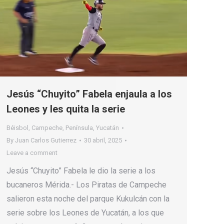
Jesús “Chuyito” Fabela enjaula a los
Leones y les quita la serie
Béisbol
,
Campeche
,
Península
,
Yucatán
By
Juan Carlos Gutierrez
30 abril, 2025
Leave a comment
Jesús “Chuyito” Fabela le dio la serie a los
bucaneros Mérida.- Los Piratas de Campeche
salieron esta noche del parque Kukulcán con la
serie sobre los Leones de Yucatán, a los que