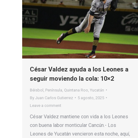
César Valdez ayuda a los Leones a
seguir moviendo la cola: 10×2
Béisbol
,
Península
,
Quintana Roo
,
Yucatán
By
Juan Carlos Gutierrez
5 agosto, 2025
Leave a comment
César Valdez mantiene con vida a los Leones
con buena labor monticular Cancún.- Los
Leones de Yucatán vencieron esta noche, aquí,