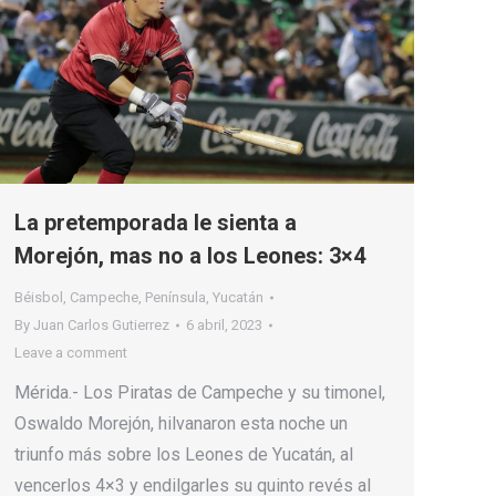
La pretemporada le sienta a
Morejón, mas no a los Leones: 3×4
Béisbol
,
Campeche
,
Península
,
Yucatán
By
Juan Carlos Gutierrez
6 abril, 2023
Leave a comment
Mérida.- Los Piratas de Campeche y su timonel,
Oswaldo Morejón, hilvanaron esta noche un
triunfo más sobre los Leones de Yucatán, al
vencerlos 4×3 y endilgarles su quinto revés al