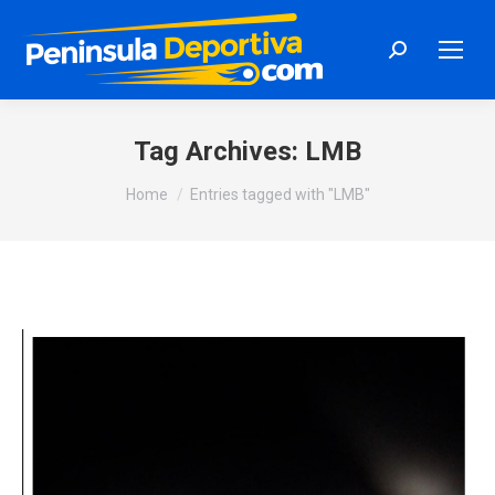
Search:
Tag Archives:
LMB
You are here:
Home
Entries tagged with "LMB"