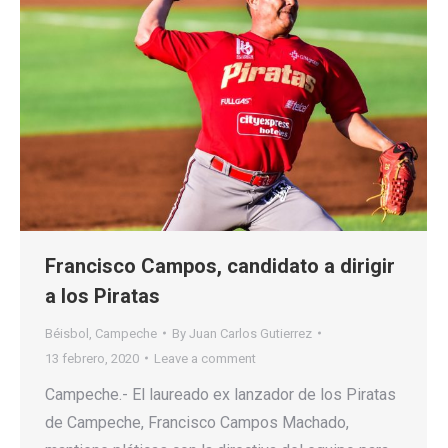
Francisco Campos, candidato a dirigir
a los Piratas
Béisbol
,
Campeche
By
Juan Carlos Gutierrez
13 febrero, 2020
Leave a comment
Campeche.- El laureado ex lanzador de los Piratas
de Campeche, Francisco Campos Machado,