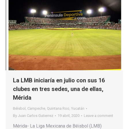
La LMB iniciaría en julio con sus 16
clubes en tres sedes, una de ellas,
Mérida
Béisbol
,
Campeche
,
Quintana Roo
,
Yucatán
By
Juan Carlos Gutierrez
19 abril, 2020
Leave a comment
Mérida- La Liga Mexicana de Béisbol (LMB)