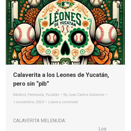
Calaverita a los Leones de Yucatán,
pero sin “pib”
Béisbol
,
Península
,
Yucatán
By
Juan Carlos Gutierrez
1 noviembre, 2024
Leave a comment
CALAVERITA MELENUDA:
Los