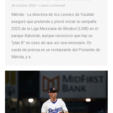
28 octubre, 2024
Leave a comment
Mérida.- La directiva de los Leones de Yucatán
aseguró que pretende y prevé iniciar la campaña
2025 de la Liga Mexicana de Béisbol (LMB) en el
parque Kukulcán, aunque reconoció que hay un
“plan B” en caso de que así sea necesario. En
rueda de prensa en un restaurante del Poniente de
Mérida, y a…