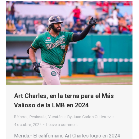
Art Charles, en la terna para el Más
Valioso de la LMB en 2024
Béisbol
,
Península
,
Yucatán
By
Juan Carlos Gutierrez
4 octubre, 2024
Leave a comment
Mérida.- El californiano Art Charles logró en 2024