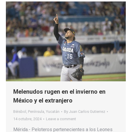
Melenudos rugen en el invierno en
México y el extranjero
Béisbol
,
Península
,
Yucatán
By
Juan Carlos Gutierrez
14 octubre, 2024
Leave a comment
Mérida.- Peloteros pertenecientes a los Leones