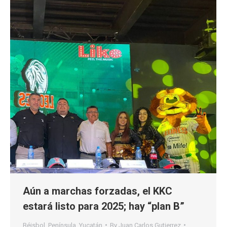
Aún a marchas forzadas, el KKC
estará listo para 2025; hay “plan B”
Béisbol
,
Península
,
Yucatán
By
Juan Carlos Gutierrez