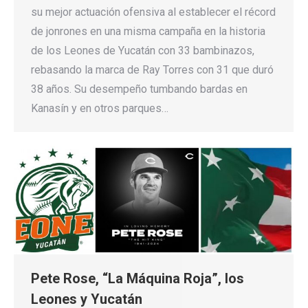
su mejor actuación ofensiva al establecer el récord
de jonrones en una misma campaña en la historia
de los Leones de Yucatán con 33 bambinazos,
rebasando la marca de Ray Torres con 31 que duró
38 años. Su desempeño tumbando bardas en
Kanasín y en otros parques…
Pete Rose, “La Máquina Roja”, los
Leones y Yucatán