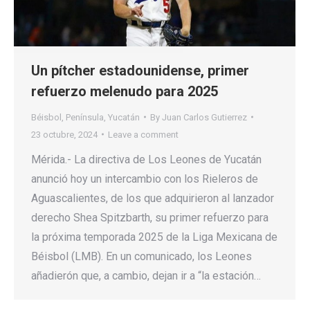
Un pítcher estadounidense, primer
refuerzo melenudo para 2025
Béisbol
,
Península
,
Yucatán
By
Juan Carlos Gutierrez
23 octubre, 2024
Leave a comment
Mérida.- La directiva de Los Leones de Yucatán
anunció hoy un intercambio con los Rieleros de
Aguascalientes, de los que adquirieron al lanzador
derecho Shea Spitzbarth, su primer refuerzo para
la próxima temporada 2025 de la Liga Mexicana de
Béisbol (LMB). En un comunicado, los Leones
añadierón que, a cambio, dejan ir a “la estación…