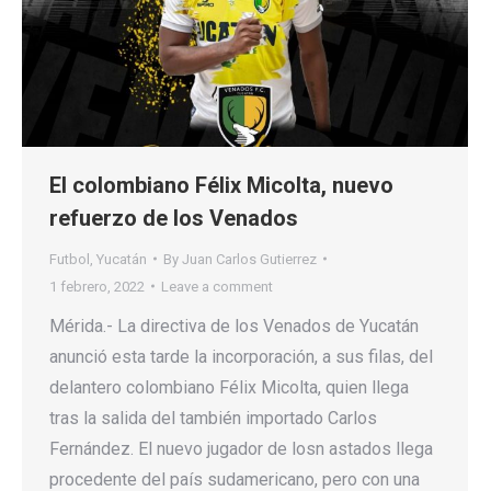
El colombiano Félix Micolta, nuevo
refuerzo de los Venados
Futbol
,
Yucatán
By
Juan Carlos Gutierrez
1 febrero, 2022
Leave a comment
Mérida.- La directiva de los Venados de Yucatán
anunció esta tarde la incorporación, a sus filas, del
delantero colombiano Félix Micolta, quien llega
tras la salida del también importado Carlos
Fernández. El nuevo jugador de losn astados llega
procedente del país sudamericano, pero con una