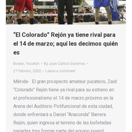
“El Colorado” Rejón ya tiene rival para
el 14 de marzo; aquí les decimos quién
es
Boxeo
,
Yucatán
By
Juan Carlos Gutierrez
27 febrero, 2020
Leave a comment
Mérida- El gran prospecto amateur yucateco, Zaíd
“Colorado” Rejón tiene ya rival para su estreno en
el profesionalismo el 14 de marzo próximo en la
Arena del Auditorio Polifuncional de esta ciudad,
donde enfrentará a Daniel “Anaconda” Barrera.
Rejón, quien ingresa al terreno de las bofetadas
pagadas tras formar parte del equipo juvenil