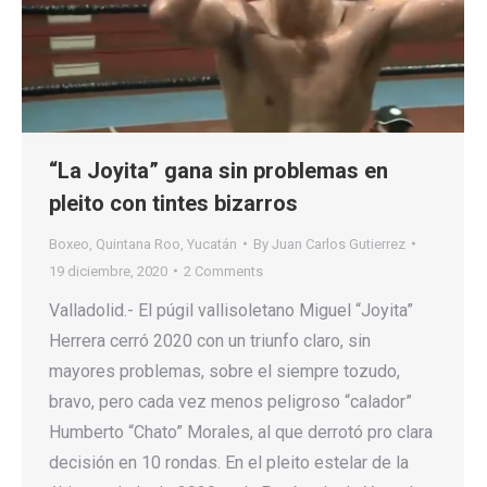
“La Joyita” gana sin problemas en
pleito con tintes bizarros
Boxeo
,
Quintana Roo
,
Yucatán
By
Juan Carlos Gutierrez
19 diciembre, 2020
2 Comments
Valladolid.- El púgil vallisoletano Miguel “Joyita”
Herrera cerró 2020 con un triunfo claro, sin
mayores problemas, sobre el siempre tozudo,
bravo, pero cada vez menos peligroso “calador”
Humberto “Chato” Morales, al que derrotó pro clara
decisión en 10 rondas. En el pleito estelar de la