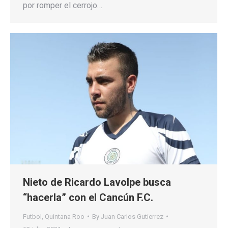
por romper el cerrojo…
Nieto de Ricardo Lavolpe busca
“hacerla” con el Cancún F.C.
Futbol
,
Quintana Roo
By
Juan Carlos Gutierrez