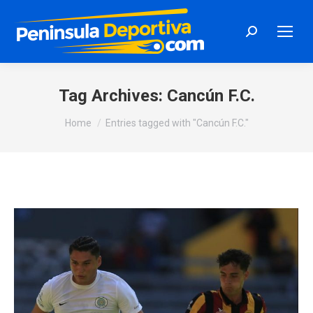
Search:
Tag Archives:
Cancún F.C.
You are here:
Home
Entries tagged with "Cancún F.C."