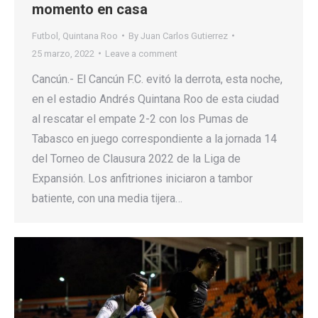
momento en casa
Futbol
,
Quintana Roo
By
Juan Carlos Gutierrez
25 marzo, 2022
Leave a comment
Cancún.- El Cancún F.C. evitó la derrota, esta noche,
en el estadio Andrés Quintana Roo de esta ciudad
al rescatar el empate 2-2 con los Pumas de
Tabasco en juego correspondiente a la jornada 14
del Torneo de Clausura 2022 de la Liga de
Expansión. Los anfitriones iniciaron a tambor
batiente, con una media tijera…