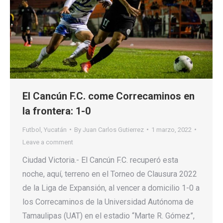
El Cancún F.C. come Correcaminos en
la frontera: 1-0
Futbol
,
Yucatán
By
Juan Carlos Gutierrez
1 marzo, 2022
Leave a comment
Ciudad Victoria.- El Cancún F.C. recuperó esta
noche, aquí, terreno en el Torneo de Clausura 2022
de la Liga de Expansión, al vencer a domicilio 1-0 a
los Correcaminos de la Universidad Autónoma de
Tamaulipas (UAT) en el estadio “Marte R. Gómez”,