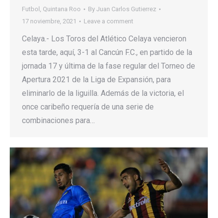
Futbol
,
Quintana Roo
By
Juan Carlos Gutierrez
17 noviembre, 2021
Leave a comment
Celaya.- Los Toros del Atlético Celaya vencieron
esta tarde, aquí, 3-1 al Cancún F.C., en partido de la
jornada 17 y última de la fase regular del Torneo de
Apertura 2021 de la Liga de Expansión, para
eliminarlo de la liguilla. Además de la victoria, el
once caribeño requería de una serie de
combinaciones para…