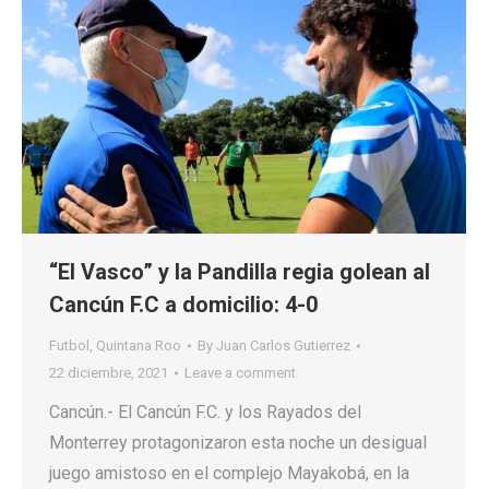
“El Vasco” y la Pandilla regia golean al
Cancún F.C a domicilio: 4-0
Futbol
,
Quintana Roo
By
Juan Carlos Gutierrez
22 diciembre, 2021
Leave a comment
Cancún.- El Cancún F.C. y los Rayados del
Monterrey protagonizaron esta noche un desigual
juego amistoso en el complejo Mayakobá, en la