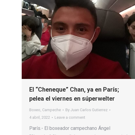
El “Cheneque” Chan, ya en París;
pelea el viernes en súperwelter
Boxeo
,
Campeche
By
Juan Carlos Gutierrez
4 abril, 2022
Leave a comment
París.- El boxeador campechano Ángel