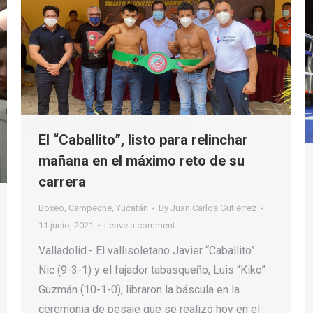
El “Caballito”, listo para relinchar
mañana en el máximo reto de su
carrera
Boxeo
,
Campeche
,
Yucatán
By
Juan Carlos Gutierrez
11 junio, 2021
Leave a comment
Valladolid.- El vallisoletano Javier “Caballito”
Nic (9-3-1) y el fajador tabasqueño, Luis “Kiko”
Guzmán (10-1-0), libraron la báscula en la
ceremonia de pesaje que se realizó hoy en el