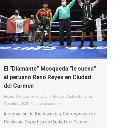
El “Diamante” Mosqueda “le suena”
al peruano Reno Reyes en Ciudad
del Carmen
Boxeo
,
Campeche
,
Yucatán
By
Juan Carlos Gutierrez
7 octubre, 2020
Leave a comment
Información de Kid Vuvuzela, Corresponsal de
Península Deportiva en Ciudad del Carmen