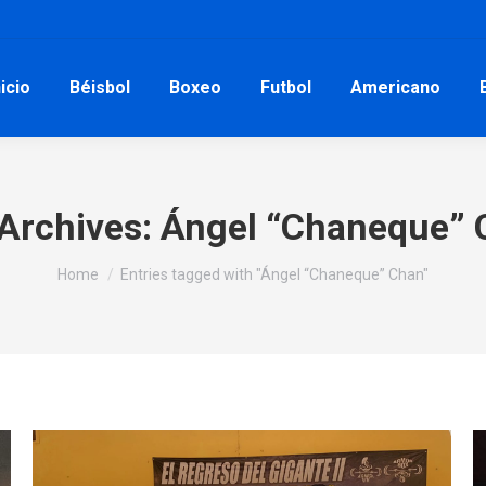
nicio
Béisbol
Boxeo
Futbol
Americano
Archives:
Ángel “Chaneque” 
You are here:
Home
Entries tagged with "Ángel “Chaneque” Chan"