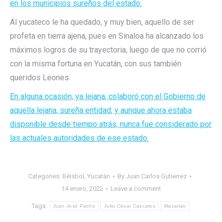
en los municipios sureños del estado.
Al yucateco le ha quedado, y muy bien, aquello de ser
profeta en tierra ajena, pues en Sinaloa ha alcanzado los
máximos logros de su trayectoria, luego de que no corrió
con la misma fortuna en Yucatán, con sus también
queridos Leones.
En alguna ocasión, ya lejana, colaboró con el Gobierno de
aquella lejana, sureña entidad, y aunque ahora estaba
disponible desde tiempo atrás, nunca fue considerado por
las actuales autoridades de ese estado.
Categories:
Béisbol
,
Yucatán
By
Juan Carlos Gutierrez
14 enero, 2022
Leave a comment
Tags:
Juan José Pacho
Julio César Cascares
Mazatlán