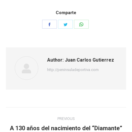
Comparte
Share
Share
Share
on
on
on
Facebook
Twitter
WhatsApp
Author:
Juan Carlos Gutierrez
http://peninsuladeportiva.com
Post
PREVIOUS
navigation
A 130 años del nacimiento del “Diamante”