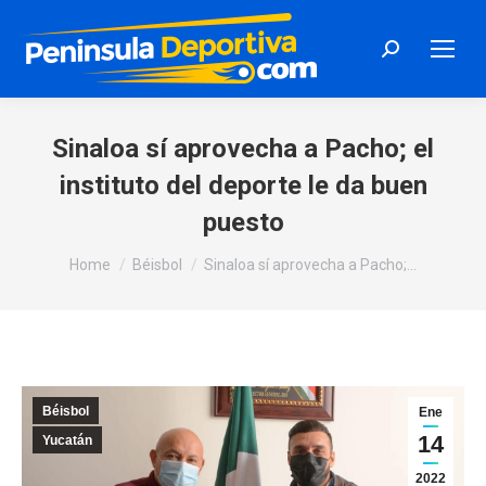
Search:
Sinaloa sí aprovecha a Pacho; el
instituto del deporte le da buen
puesto
You are here:
Home
Béisbol
Sinaloa sí aprovecha a Pacho;…
Béisbol
Ene
14
Yucatán
2022