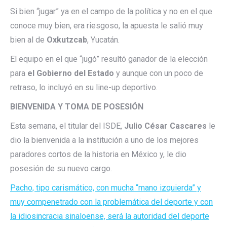
Si bien “jugar” ya en el campo de la política y no en el que
conoce muy bien, era riesgoso, la apuesta le salió muy
bien al de
Oxkutzcab
, Yucatán.
El equipo en el que “jugó” resultó ganador de la elección
para
el Gobierno del Estado
y aunque con un poco de
retraso, lo incluyó en su line-up deportivo.
BIENVENIDA Y TOMA DE POSESIÓN
Esta semana, el titular del ISDE,
Julio César Cascares
le
dio la bienvenida a la institución a uno de los mejores
paradores cortos de la historia en México y, le dio
posesión de su nuevo cargo.
Pacho, tipo carismático, con mucha “mano izquierda” y
muy compenetrado con la problemática del deporte y con
la idiosincracia sinaloense, será la autoridad del deporte