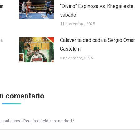
ún
“Divino” Espinoza vs. Khegai este
sábado
11 noviembre, 2025
ha
Calaverita dedicada a Sergio Omar
Gastélum
3 noviembre, 2025
un comentario
be published. Required fields are marked
*