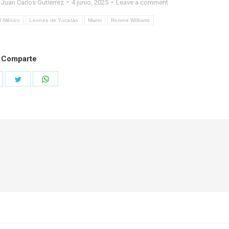
y
Juan Carlos Gutierrez
4 junio, 2025
Leave a comment
l México
Leones de Yucatán
Miami
Ronnie Williams
Comparte
hare
Share
Share
n
on
on
acebook
Twitter
WhatsApp