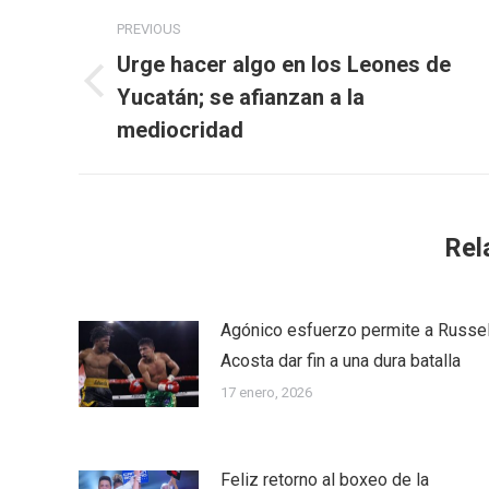
Post
PREVIOUS
navigation
Urge hacer algo en los Leones de
Yucatán; se afianzan a la
Previous
post:
mediocridad
Rel
Agónico esfuerzo permite a Russel
Acosta dar fin a una dura batalla
17 enero, 2026
Feliz retorno al boxeo de la