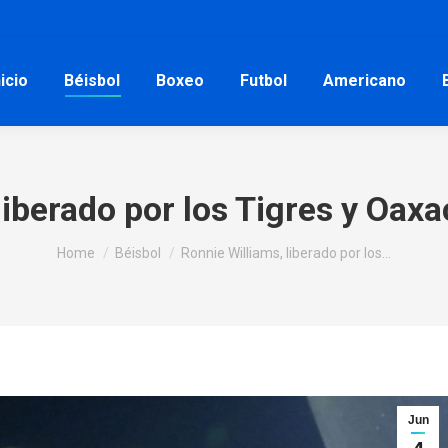
nicio
Béisbol
Boxeo
Futbol
Americano
liberado por los Tigres y Oaxa
You are here:
Home
Béisbol
Ronnie Williams, liberado por los…
Jun