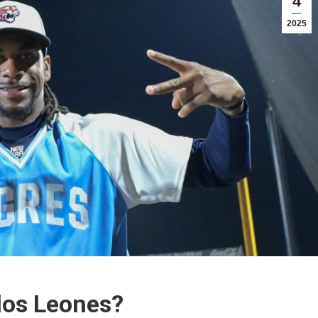
4
2025
 los Leones?