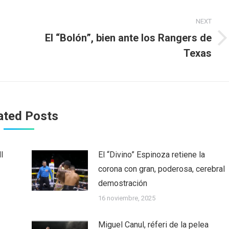
NEXT
El “Bolón”, bien ante los Rangers de
Next
Texas
post:
ated Posts
l
El “Divino” Espinoza retiene la
corona con gran, poderosa, cerebral
demostración
16 noviembre, 2025
Miguel Canul, réferi de la pelea