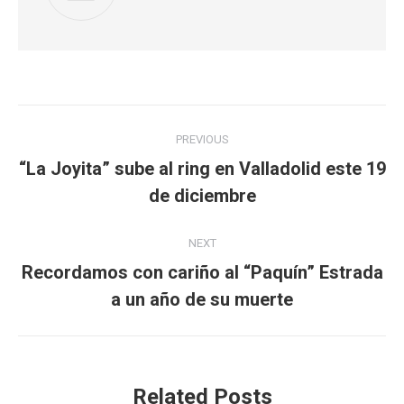
Post
PREVIOUS
navigation
“La Joyita” sube al ring en Valladolid este 19
Previous
de diciembre
post:
NEXT
Recordamos con cariño al “Paquín” Estrada
Next
a un año de su muerte
post:
Related Posts