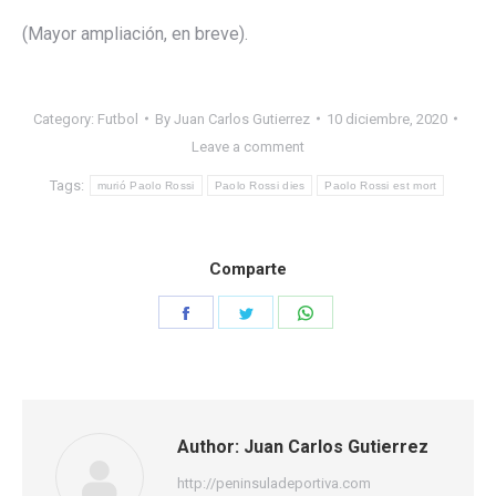
(Mayor ampliación, en breve).
Category:
Futbol
By
Juan Carlos Gutierrez
10 diciembre, 2020
Leave a comment
Tags:
murió Paolo Rossi
Paolo Rossi dies
Paolo Rossi est mort
Comparte
Share
Share
Share
on
on
on
Facebook
Twitter
WhatsApp
Author:
Juan Carlos Gutierrez
http://peninsuladeportiva.com