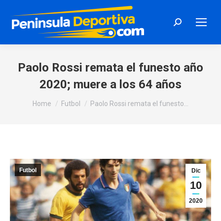
Search:
Paolo Rossi remata el funesto año
2020; muere a los 64 años
You are here:
Home
Futbol
Paolo Rossi remata el funesto…
Futbol
Dic
10
2020