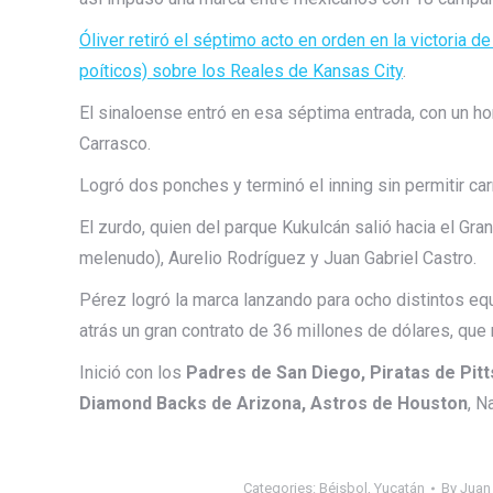
Óliver retiró el séptimo acto en orden en la victoria
poíticos) sobre los Reales de Kansas City
.
El sinaloense entró en esa séptima entrada, con un ho
Carrasco.
Logró dos ponches y terminó el inning sin permitir carr
El zurdo, quien del parque Kukulcán salió hacia el Gr
melenudo), Aurelio Rodríguez y Juan Gabriel Castro.
Pérez logró la marca lanzando para ocho distintos eq
atrás un gran contrato de 36 millones de dólares, que 
Inició con los
Padres de San Diego, Piratas de Pit
Diamond Backs de Arizona, Astros de Houston
, N
Categories:
Béisbol
,
Yucatán
By
Juan 