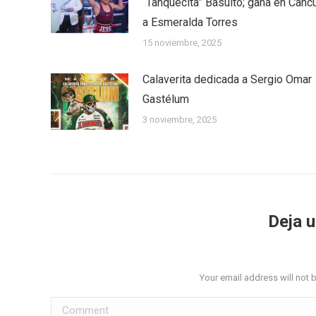
“Tanquecita” Basulto; gana en Canc
a Esmeralda Torres
15 noviembre, 2025
Calaverita dedicada a Sergio Omar
Gastélum
3 noviembre, 2025
Deja 
Your email address will not 
Comment