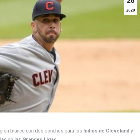
26
2020
ng en blanco con dos ponches para los
Indios de Cleveland
y
ñas en
las Grandes Ligas
.