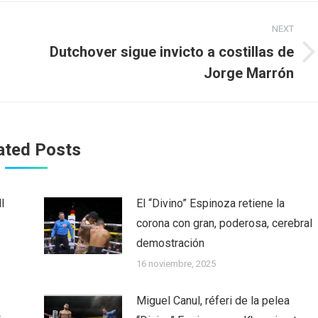
NEXT
Dutchover sigue invicto a costillas de
Next
Jorge Marrón
post:
ated Posts
l
El “Divino” Espinoza retiene la
corona con gran, poderosa, cerebral
demostración
16 noviembre, 2025
Miguel Canul, réferi de la pelea