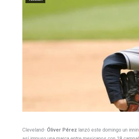
Cleveland-
Óliver Pérez
lanzó este domingo un inni
así impuso una marca entre mexicanos con 18 campa