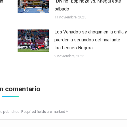
ún
“Divino” Espinoza vs. Khegai este
sábado
11 noviembre, 2025
Los Venados se ahogan en la orilla y
pierden a segundos del final ante
los Leones Negros
2 noviembre, 2025
un comentario
be published. Required fields are marked
*