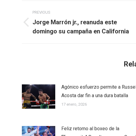
Post
PREVIOUS
navigation
Jorge Marrón jr., reanuda este
Previous
domingo su campaña en California
post:
Rel
Agónico esfuerzo permite a Russel
Acosta dar fin a una dura batalla
17 enero, 2026
Feliz retorno al boxeo de la