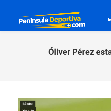
I
Óliver Pérez es
Béisbol
Yucatán