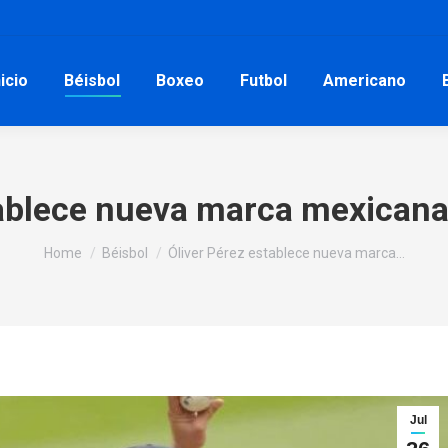
nicio
Béisbol
Boxeo
Futbol
Americano
tablece nueva marca mexicana 
You are here:
Home
Béisbol
Óliver Pérez establece nueva marca…
Jul