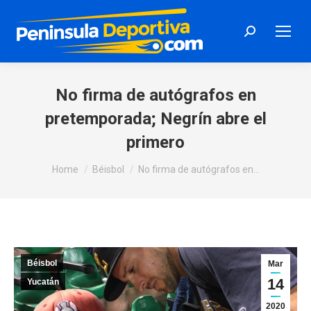
Search:
No firma de autógrafos en
pretemporada; Negrín abre el
primero
You are here:
Home
Béisbol
No firma de autógrafos en…
Béisbol
Mar
14
Yucatán
2020