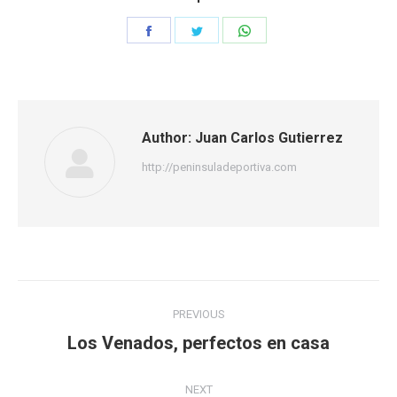
Share
Share
Share
on
on
on
Facebook
Twitter
WhatsApp
Author:
Juan Carlos Gutierrez
http://peninsuladeportiva.com
Post
PREVIOUS
navigation
Los Venados, perfectos en casa
Previous
post:
NEXT