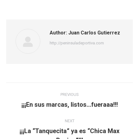
on
on
on
Facebook
Twitter
WhatsApp
Author:
Juan Carlos Gutierrez
http://peninsuladeportiva.com
Post
PREVIOUS
navigation
¡¡¡En sus marcas, listos…fueraaa!!!
Previous
post:
NEXT
¡¡¡La “Tanquecita” ya es “Chica Max
Next