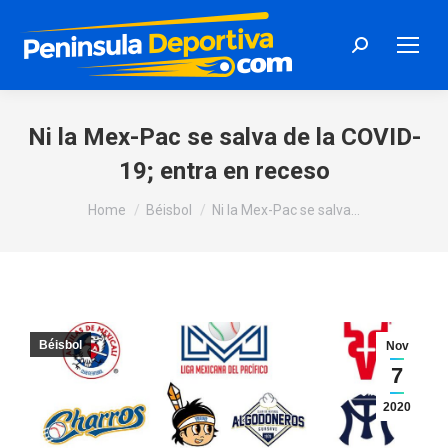
Search:
Ni la Mex-Pac se salva de la COVID-
19; entra en receso
You are here:
Home
Béisbol
Ni la Mex-Pac se salva…
Béisbol
Nov
7
2020