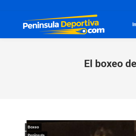
I
El boxeo de
Boxeo
Península