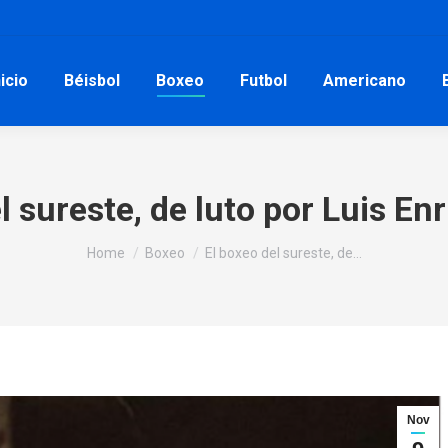
nicio
Béisbol
Boxeo
Futbol
Americano
l sureste, de luto por Luis En
You are here:
Home
Boxeo
El boxeo del sureste, de…
Nov