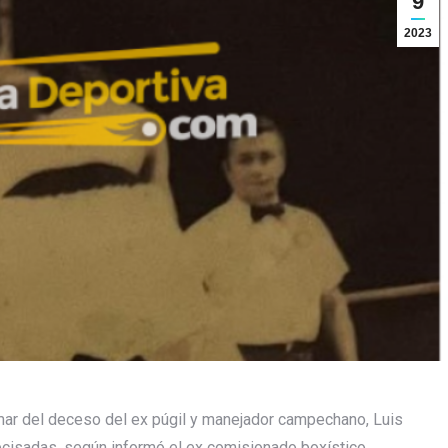
9
2023
mar del deceso del ex púgil y manejador campechano, Luis
recisadas, según informó el ex comisionado boxístico