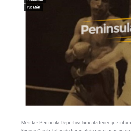
Yucatán
Mérida.- Península Deportiva lamenta tener que infor
Enrique García, fallecido horas atrás por causas no p