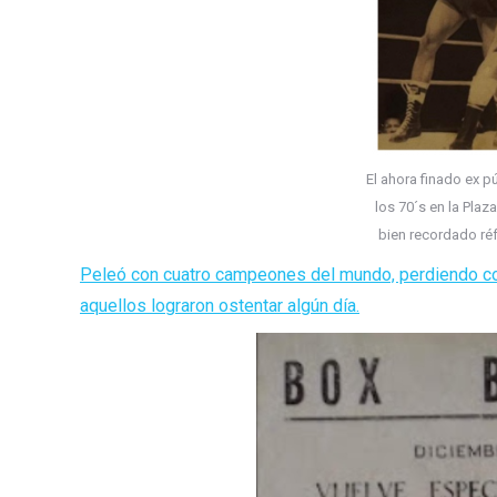
El ahora finado ex 
los 70´s en la Plaz
bien recordado ré
Peleó con cuatro campeones del mundo, perdiendo con t
aquellos lograron ostentar algún día.