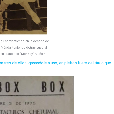
púgil combatiendo en la década de
a Mérida, teniendo detrás suyo al
feri Francisco “Monkey” Muñoz.
res de ellos, ganandole a uno, en pleitos fuera del título que