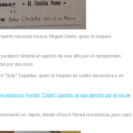
mpeón nacional mosca, Miguel Canto, quien lo noqueó
l yucateco tendría en agosto de ese año por el campeonato
ió por decisión.
o “Guty” Espadas, quien lo noqueó en cuatro episodios y en
 peligroso Freddy “Chato” Castillo, al que derrotó por la vía de
u momento en Japón, donde ofreció férrea resistencia, pero cayó