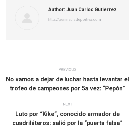
Author:
Juan Carlos Gutierrez
http://peninsuladeportiva.com
Post
PREVIOUS
navigation
No vamos a dejar de luchar hasta levantar el
Previous
trofeo de campeones por 5a vez: “Pepón”
post:
NEXT
Luto por “Kike”, conocido armador de
Next
cuadriláteros: salió por la “puerta falsa”
post: