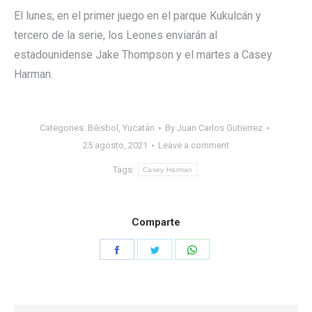
El lunes, en el primer juego en el parque Kukulcán y
tercero de la serie, los Leones enviarán al
estadounidense Jake Thompson y el martes a Casey
Harman.
Categories:
Béisbol
,
Yucatán
By
Juan Carlos Gutierrez
25 agosto, 2021
Leave a comment
Tags:
Casey Harman
Comparte
Share
Share
Share
on
on
on
Facebook
Twitter
WhatsApp