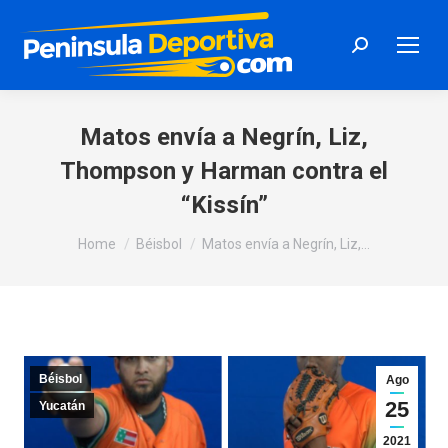
Search:
Matos envía a Negrín, Liz,
Thompson y Harman contra el
“Kissín”
You are here:
Home
Béisbol
Matos envía a Negrín, Liz,…
Béisbol
Ago
25
Yucatán
2021