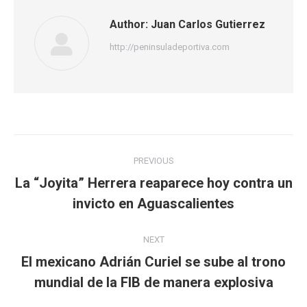
Author:
Juan Carlos Gutierrez
http://peninsuladeportiva.com
Post
PREVIOUS
navigation
La “Joyita” Herrera reaparece hoy contra un
Previous
invicto en Aguascalientes
post:
NEXT
El mexicano Adrián Curiel se sube al trono
Next
mundial de la FIB de manera explosiva
post: