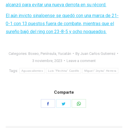
alcanzó para evitar una nueva derrota en su récord.
El aún invicto sinaloense se quedó con una marca de 21-
0-1 con 13 puestos fuera de combate, mientras que el
sureño bajó del ring con 23-8-5 y ocho noqueados.
Categories:
Boxeo
,
Península
,
Yucatán
By
Juan Carlos Gutierrez
3 noviembre, 2023
Leave a comment
Tags:
Aguascalientes
Luis "Flechita" Castillo
Miguel "Joyita" Herrera
Comparte
Share
Share
Share
on
on
on
Facebook
Twitter
WhatsApp