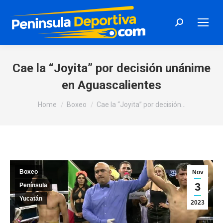
Search:
Cae la “Joyita” por decisión unánime
en Aguascalientes
You are here:
Home
Boxeo
Cae la “Joyita” por decisión…
Boxeo
Nov
3
Península
Yucatán
2023