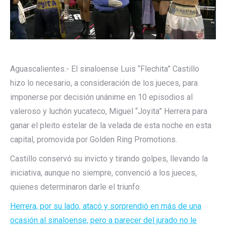
Aguascalientes.- El sinaloense Luis “Flechita” Castillo
hizo lo necesario, a consideración de los jueces, para
imponerse por decisión unánime en 10 episodios al
valeroso y luchón yucateco, Miguel “Joyita” Herrera para
ganar el pleito estelar de la velada de esta noche en esta
capital, promovida por Golden Ring Promotions.
Castillo conservó su invicto y tirando golpes, llevando la
iniciativa, aunque no siempre, convenció a los jueces,
quienes determinaron darle el triunfo.
Herrera, por su lado, atacó y sorprendió en más de una
ocasión al sinaloense, pero a parecer del jurado no le