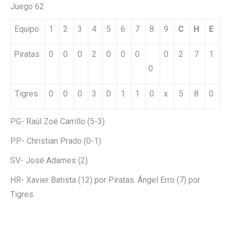
Juego 62
Equipo
1
2
3
4
5
6
7
8
9
C
H
E
Piratas
0
0
0
2
0
0
0
0
2
7
1
0
Tigres
0
0
0
3
0
1
1
0
x
5
8
0
PG- Raúl Zoé Carrillo (5-3)
PP- Christian Prado (0-1)
SV- José Adames (2)
HR- Xavier Batista (12) por Piratas. Ángel Erro (7) por
Tigres.