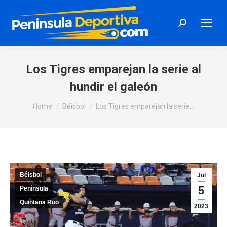
Search:
Los Tigres emparejan la serie al
hundir el galeón
You are here:
Home
Béisbol
Los Tigres emparejan la serie…
Béisbol
Jul
5
Península
Quintana Roo
2023