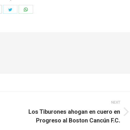
hare
Share
Share
n
on
on
acebook
Twitter
WhatsApp
NEXT
Los Tiburones ahogan en cuero en
Next
Progreso al Boston Cancún F.C.
post: