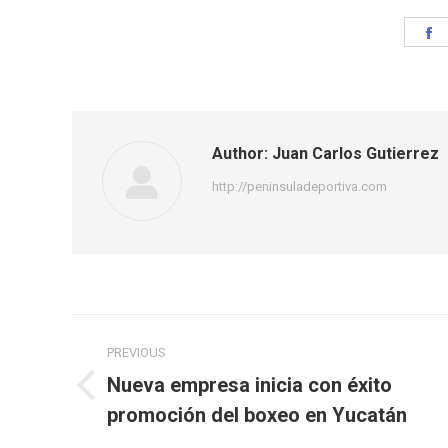
S
o
F
Author:
Juan Carlos Gutierrez
http://peninsuladeportiva.com
Post
PREVIOUS
navigation
Nueva empresa inicia con éxito
Previous
promoción del boxeo en Yucatán
post: