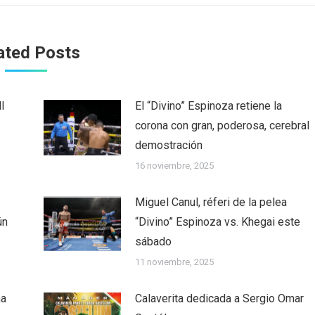
ated Posts
l
El “Divino” Espinoza retiene la
corona con gran, poderosa, cerebral
demostración
16 noviembre, 2025
Miguel Canul, réferi de la pelea
ún
“Divino” Espinoza vs. Khegai este
sábado
11 noviembre, 2025
ha
Calaverita dedicada a Sergio Omar