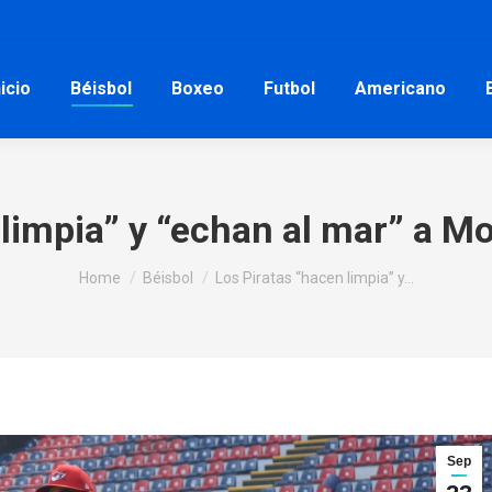
nicio
Béisbol
Boxeo
Futbol
Americano
 limpia” y “echan al mar” a Mo
You are here:
Home
Béisbol
Los Piratas “hacen limpia” y…
Sep