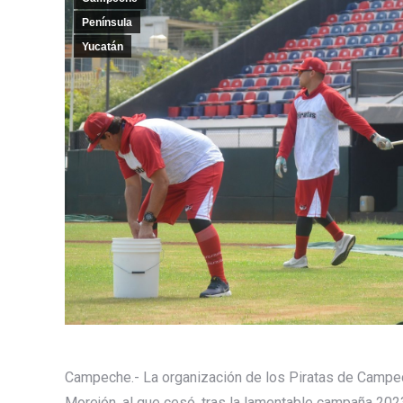
Península
Yucatán
Campeche.- La organización de los Piratas de Campec
Morejón, al que cesó, tras la lamentable campaña 202