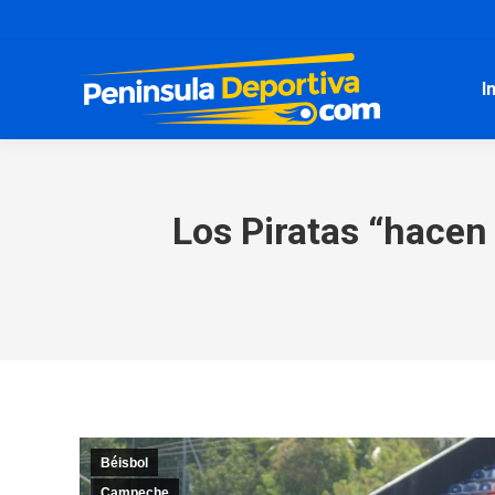
I
Los Piratas “hacen
Béisbol
Campeche