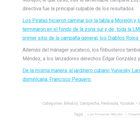
directiva fue la principal culpable de los resultados.
Los Piratas hicieron caminar por la tabla a Morejón y 
terminaron en el fondo de la zona sur y de toda la L
primer sitio de la campaña general, los Diablos Rojos
Además del mánager yucateco, los filibusteros tambié
Méndez, a los lanzadores derechos Édgar González y
De la misma manera, al jardinero cubano Yuniesky Lar
dominicana, Francisco Peguero.
Categories:
Béisbol
,
Campeche
,
Península
,
Yucatán
Tags:
Luis Fernando Méndez
Oswald