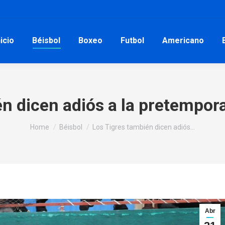
nicio
Béisbol
Boxeo
Futbol
Americano
n dicen adiós a la pretempor
You are here:
Home
Béisbol
Los Tigres también dicen adiós…
Abr