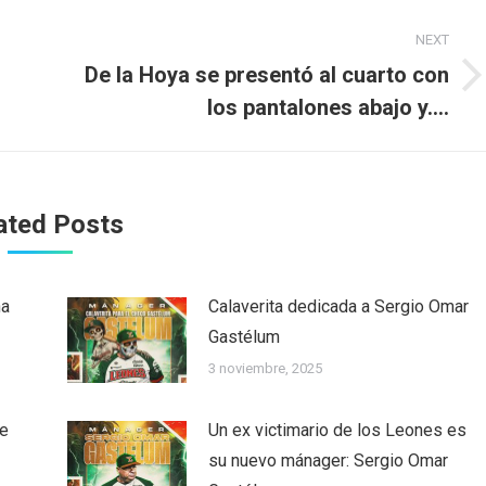
NEXT
De la Hoya se presentó al cuarto con
Next
los pantalones abajo y….
post:
ated Posts
ha
Calaverita dedicada a Sergio Omar
Gastélum
3 noviembre, 2025
he
Un ex victimario de los Leones es
su nuevo mánager: Sergio Omar