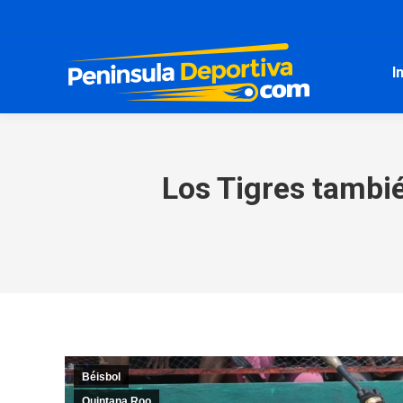
I
Los Tigres tambié
Béisbol
Quintana Roo