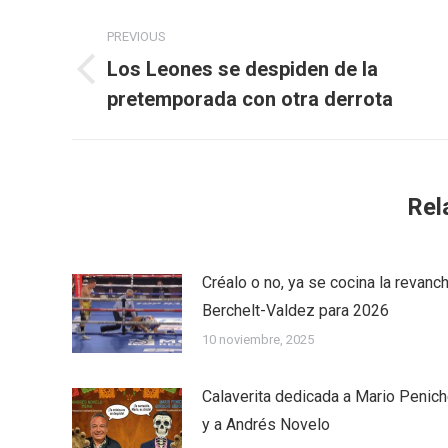
Post
PREVIOUS
navigation
Los Leones se despiden de la
Previous
pretemporada con otra derrota
post:
Rel
Créalo o no, ya se cocina la revanc
Berchelt-Valdez para 2026
10 noviembre, 2025
Calaverita dedicada a Mario Penic
y a Andrés Novelo