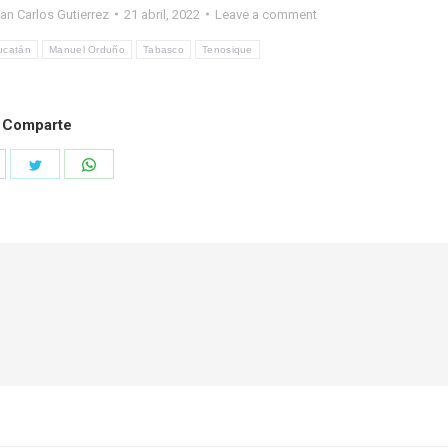
an Carlos Gutierrez
21 abril, 2022
Leave a comment
ucatán
Manuel Orduño
Tabasco
Tenosique
Comparte
hare
Share
Share
n
on
on
acebook
Twitter
WhatsApp