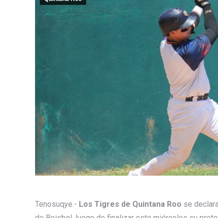
Tenosuqye.-
Los Tigres de Quintana Roo
se declara
de Beisbol, luego de finalizar este miércoles su pre