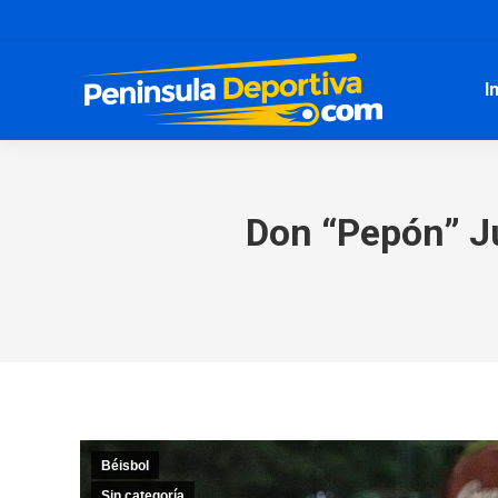
I
Don “Pepón” Ju
Béisbol
Sin categoría