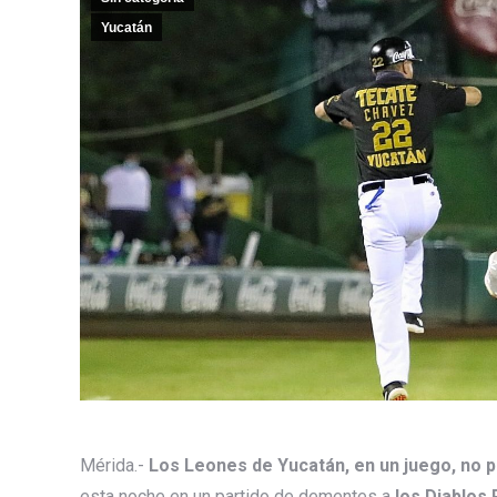
Yucatán
Mérida.-
Los Leones de Yucatán, en un juego, no pa
esta noche en un partido de dementes a
los Diablos