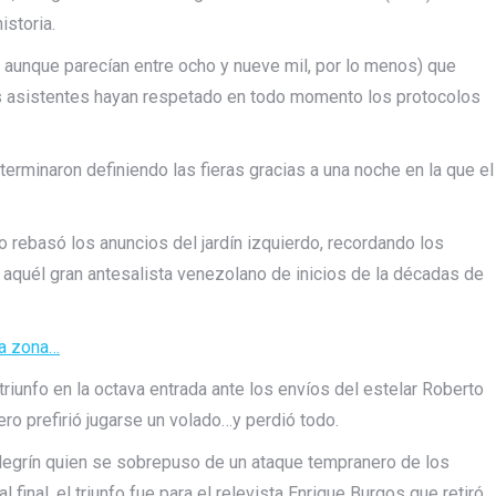
istoria.
, aunque parecían entre ocho y nueve mil, por lo menos) que
los asistentes hayan respetado en todo momento los protocolos
 terminaron definiendo las fieras gracias a una noche en la que el
o rebasó los anuncios del jardín izquierdo, recordando los
 aquél gran antesalista venezolano de inicios de la décadas de
sa zona…
triunfo en la octava entrada ante los envíos del estelar Roberto
ro prefirió jugarse un volado…y perdió todo.
 Negrín quien se sobrepuso de un ataque tempranero de los
l final, el triunfo fue para el relevista Enrique Burgos que retiró