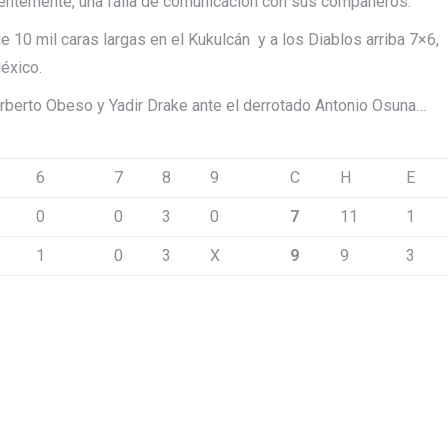
arentemente, una falla de comunicación con sus compañeros.
e 10 mil caras largas en el Kukulcán y a los Diablos arriba 7×6,
México.
Norberto Obeso y Yadir Drake ante el derrotado Antonio Osuna…
6
7
8
9
C
H
E
0
0
3
0
7
11
1
1
0
3
X
9
9
3