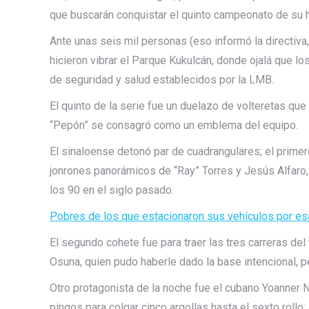
que buscarán conquistar el quinto campeonato de su h
Ante unas seis mil personas (eso informó la directiva
hicieron vibrar el Parque Kukulcán, donde ojalá que 
de seguridad y salud establecidos por la LMB.
El quinto de la serie fue un duelazo de volteretas que
“Pepón” se consagró como un emblema del equipo.
El sinaloense detonó par de cuadrangulares; el primer
jonrones panorámicos de “Ray” Torres y Jesús Alfaro,
los 90 en el siglo pasado.
Pobres de los que estacionaron sus vehículos por e
El segundo cohete fue para traer las tres carreras del 
Osuna, quien pudo haberle dado la base intencional, pe
Otro protagonista de la noche fue el cubano Yoanner
pingos para colgar cinco argollas hasta el sexto rollo; a