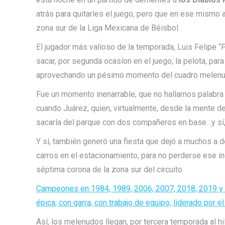
atrás para quitarles el juego, pero que en ese mismo ac
zona sur de la Liga Mexicana de Béisbol.
El jugador más valioso de la temporada, Luis Felipe “
sacar, por segunda ocasíon en el juego, la pelota, par
aprovechando un pésimo momento del cuadro melenudo 
Fue un momento inenarrable, que no hallamos palabra en
cuando Juárez, quien, virtualmente, desde la mente de
sacarla del parque con dos compañeros en base…y sí, 
Y sí, también generó una fiesta que dejó a muchos a d
carros en el estacionamiento, para no perderse ese i
séptima corona de la zona sur del circuito.
Campeones en 1984, 1989, 2006, 2007, 2018, 2019 y a
épica, con garra, con trabajo de equipo, liderado por e
Así, los melenudos llegan, por tercera temporada al hi