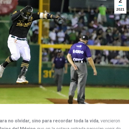
2
2021
ra no olvidar, sino para recordar toda la vida
, vencieron
 Rojos del México
que en la octava entrada parecían venir de