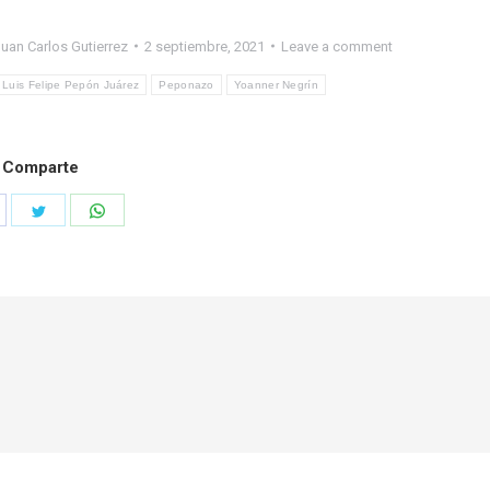
uan Carlos Gutierrez
2 septiembre, 2021
Leave a comment
Luis Felipe Pepón Juárez
Peponazo
Yoanner Negrín
Comparte
hare
Share
Share
n
on
on
acebook
Twitter
WhatsApp