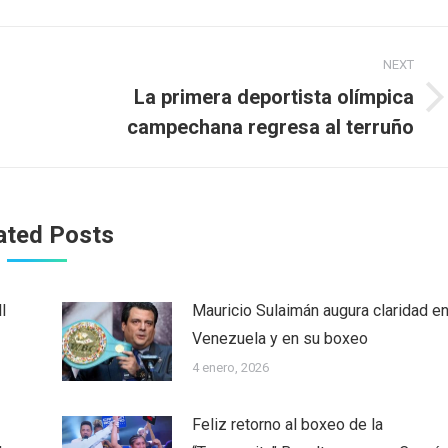
NEXT
La primera deportista olímpica
Next
campechana regresa al terruño
post:
ated Posts
l
Mauricio Sulaimán augura claridad e
Venezuela y en su boxeo
4 enero, 2026
Feliz retorno al boxeo de la