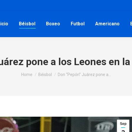
nicio
Béisbol
Boxeo
Futbol
Americano
árez pone a los Leones en la 
You are here:
Home
Béisbol
Don “Pepón” Juárez pone a…
Sep