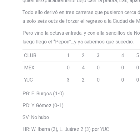
quien inexplicablemente dejó caer la pelota, tras, ap
Todo ello derivó en tres carreras que pusieron cerca d
a solo seis outs de forzar el regreso a la Ciudad de 
Pero vino la octava entrada, y con ella sencillos de 
luego llegó el “Pepón”…y ya sabemos qué sucedió.
CLUB
1
2
3
4
5
MEX
0
4
0
0
0
YUC
3
2
0
0
0
PG: E. Burgos (1-0)
PD: Y. Gómez (0-1)
SV: No hubo
HR: W. Ibarra (2), L. Juárez 2 (3) por YUC