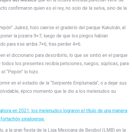
to confirmaron quien es el rey, no solo de la selva, sino de la
Pepón” Juárez, hizo caerse el graderío del parque Kukulcán, al
a poner la pizarra 9×7, luego de que los pingos habían
para irse arriba 7×6, tras perder 4×6.
 el diccionario para describirlo, lo que se sintió en el parque
 todos los presentes recibía peticiones, ruegos, súplicas, para
el “Pepón” lo hizo.
ormir en el estadio de la “Serpiente Emplumada”, o a dejar sus
nolvidable, épico momento que le dio a los melenudos su
hora en 2021, los melenudos lograron el título de una manera
l fortachón sinaloense.
lo, a la gran fiesta de la Liga Mexicana de Beisbol (LMB) en la