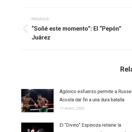
Post
PREVIOUS
navigation
“Soñé este momento”: El “Pepón”
Previous
Juárez
post:
Rel
Agónico esfuerzo permite a Russel
Acosta dar fin a una dura batalla
17 enero, 2026
El “Divino” Espinoza retiene la