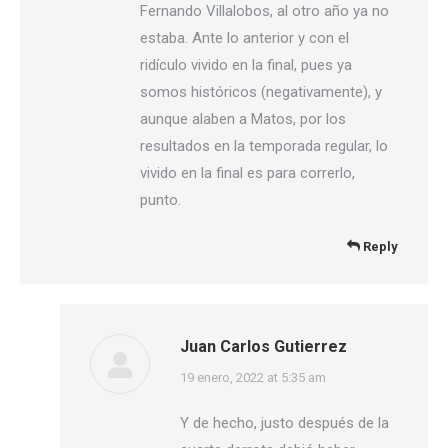
Fernando Villalobos, al otro año ya no
estaba. Ante lo anterior y con el
ridículo vivido en la final, pues ya
somos históricos (negativamente), y
aunque alaben a Matos, por los
resultados en la temporada regular, lo
vivido en la final es para correrlo,
punto.
Reply
Juan Carlos Gutierrez
says:
19 enero, 2022 at 5:35 am
Y de hecho, justo después de la