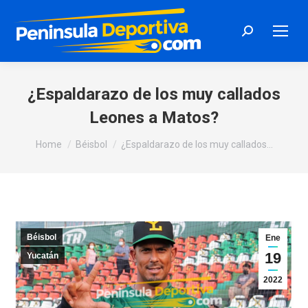
Search:
¿Espaldarazo de los muy callados
Leones a Matos?
You are here:
Home
Béisbol
¿Espaldarazo de los muy callados…
Béisbol
Ene
19
Yucatán
2022