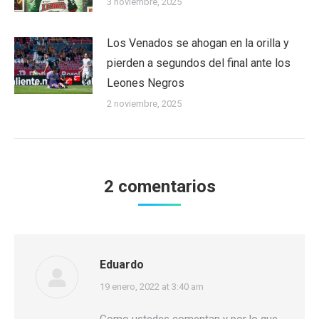
3 noviembre, 2025
Los Venados se ahogan en la orilla y
pierden a segundos del final ante los
Leones Negros
2 noviembre, 2025
2 comentarios
Eduardo
says:
19 enero, 2022 at 3:40 am
Como ustedes comentan y por lo que