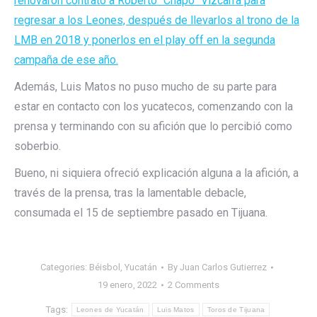
renovaron contrato a Roberto “Chapo” Vizcarra para
regresar a los Leones, después de llevarlos al trono de la
LMB en 2018 y ponerlos en el play off en la segunda
campaña de ese año.
Además, Luis Matos no puso mucho de su parte para
estar en contacto con los yucatecos, comenzando con la
prensa y terminando con su afición que lo percibió como
soberbio.
Bueno, ni siquiera ofreció explicación alguna a la afición, a
través de la prensa, tras la lamentable debacle,
consumada el 15 de septiembre pasado en Tijuana.
Categories:
Béisbol
,
Yucatán
By
Juan Carlos Gutierrez
19 enero, 2022
2 Comments
Tags:
Leones de Yucatán
Luis Matos
Toros de Tijuana