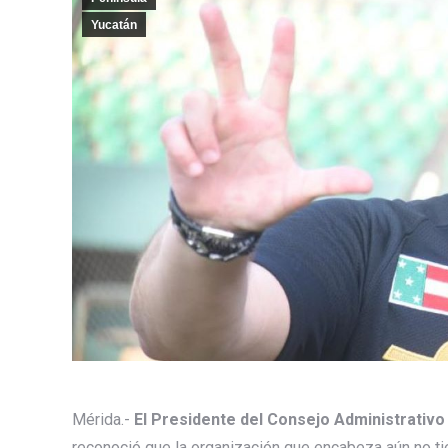
Yucatán
Mérida.-
El Presidente del Consejo Administrativ
reconoció que la organización que encabeza aún no t