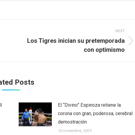
NEXT
Los Tigres inician su pretemporada
Next
con optimismo
post:
ated Posts
l
El “Divino” Espinoza retiene la
corona con gran, poderosa, cerebral
demostración
16 noviembre, 2025