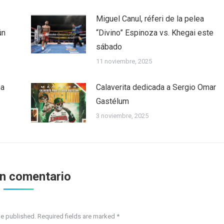
Miguel Canul, réferi de la pelea
ún
“Divino” Espinoza vs. Khegai este
sábado
11 noviembre, 2025
ha
Calaverita dedicada a Sergio Omar
Gastélum
3 noviembre, 2025
un comentario
be published. Required fields are marked
*