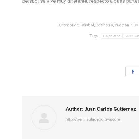
béisbol se vive muy diferente, respecto a otras partes 
Categories:
Béisbol
,
Península
,
Yucatán
By
Tags:
Grupo Arhe
Juan Jo
S
o
F
Author:
Juan Carlos Gutierrez
http://peninsuladeportiva.com