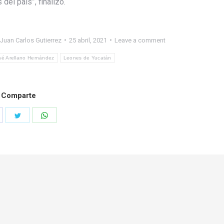
del país”, finalizó.
Juan Carlos Gutierrez
25 abril, 2021
Leave a comment
sé Arellano Hernández
Leones de Yucatán
Comparte
hare
Share
Share
n
on
on
acebook
Twitter
WhatsApp