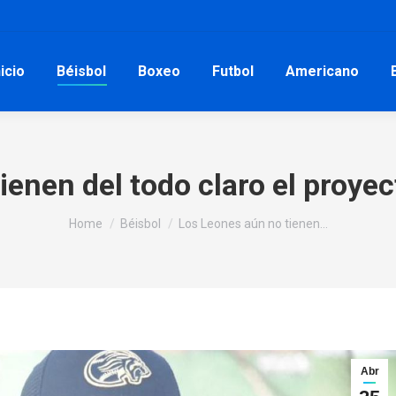
nicio
Béisbol
Boxeo
Futbol
Americano
ienen del todo claro el proyec
You are here:
Home
Béisbol
Los Leones aún no tienen…
Abr