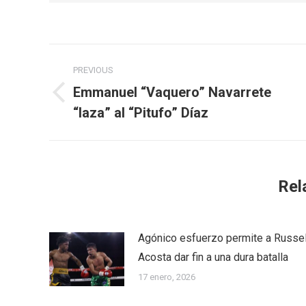
Post
PREVIOUS
navigation
Emmanuel “Vaquero” Navarrete
Previous
“laza” al “Pitufo” Díaz
post:
Rel
Agónico esfuerzo permite a Russel
Acosta dar fin a una dura batalla
17 enero, 2026