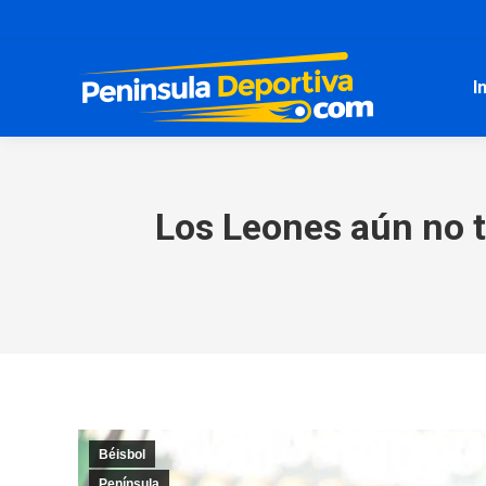
I
Los Leones aún no t
Béisbol
Península