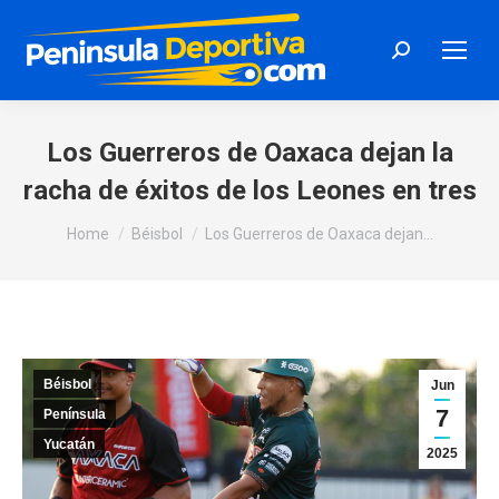
Search:
Los Guerreros de Oaxaca dejan la
racha de éxitos de los Leones en tres
You are here:
Home
Béisbol
Los Guerreros de Oaxaca dejan…
Béisbol
Jun
7
Península
Yucatán
2025