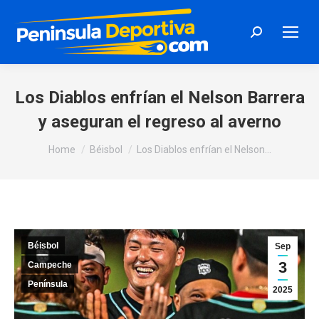
Search:
Los Diablos enfrían el Nelson Barrera
y aseguran el regreso al averno
You are here:
Home
Béisbol
Los Diablos enfrían el Nelson…
Béisbol
Sep
3
Campeche
Península
2025