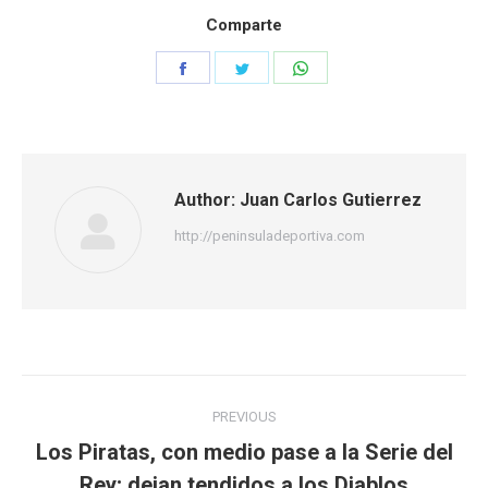
Comparte
Share
Share
Share
on
on
on
Facebook
Twitter
WhatsApp
Author:
Juan Carlos Gutierrez
http://peninsuladeportiva.com
Post
PREVIOUS
navigation
Los Piratas, con medio pase a la Serie del
Previous
Rey; dejan tendidos a los Diablos