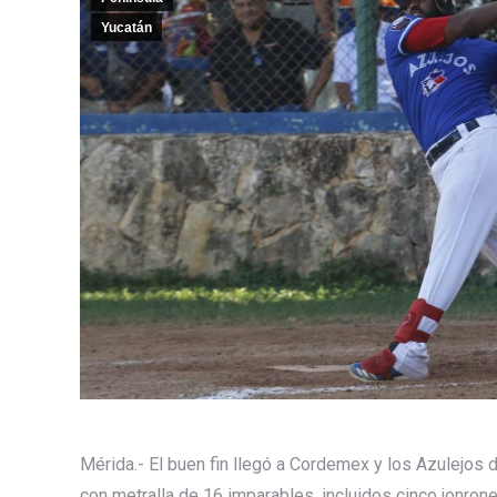
Yucatán
Mérida.- El buen fin llegó a Cordemex y los Azulejos d
con metralla de 16 imparables, incluidos cinco jonro