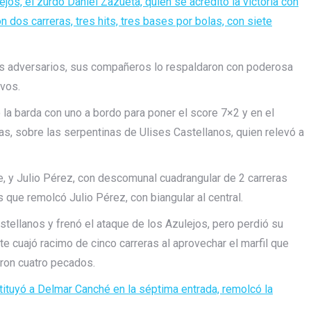
ejos, el zurdo Daniel Zazueta, quien se acreditó la victoria con
 dos carreras, tres hits, tres bases por bolas, con siete
sus adversarios, sus compañeros lo respaldaron con poderosa
avos.
 la barda con uno a bordo para poner el score 7×2 y en el
ras, sobre las serpentinas de Ulises Castellanos, quien relevó a
, y Julio Pérez, con descomunal cuadrangular de 2 carreras
 que remolcó Julio Pérez, con biangular al central.
stellanos y frenó el ataque de los Azulejos, pero perdió su
te cuajó racimo de cinco carreras al aprovechar el marfil que
eron cuatro pecados.
stituyó a Delmar Canché en la séptima entrada, remolcó la