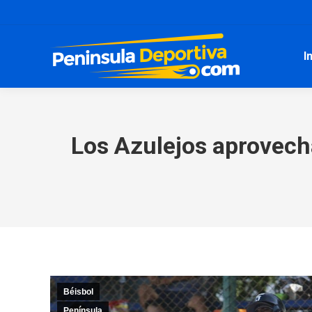
I
Los Azulejos aprovech
Béisbol
Península