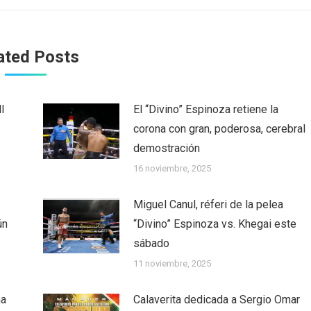
ated Posts
l
El “Divino” Espinoza retiene la
corona con gran, poderosa, cerebral
demostración
16 noviembre, 2025
Miguel Canul, réferi de la pelea
ún
“Divino” Espinoza vs. Khegai este
sábado
11 noviembre, 2025
ha
Calaverita dedicada a Sergio Omar