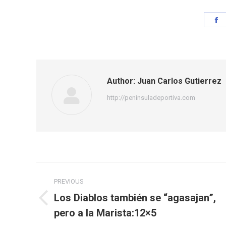
S
o
F
Author:
Juan Carlos Gutierrez
http://peninsuladeportiva.com
Post
PREVIOUS
navigation
Los Diablos también se “agasajan”,
Previous
pero a la Marista:12×5
post: