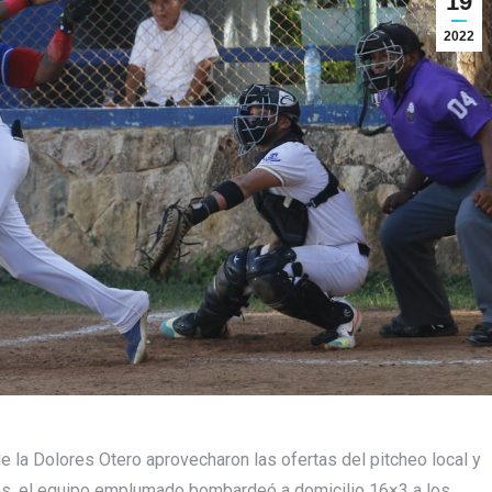
19
2022
e la Dolores Otero aprovecharon las ofertas del pitcheo local y
nes, el equipo emplumado bombardeó a domicilio 16×3 a los