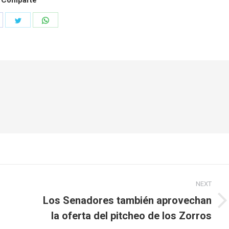
Comparte
hare
Share
Share
n
on
on
acebook
Twitter
WhatsApp
NEXT
Los Senadores también aprovechan
Next
la oferta del pitcheo de los Zorros
post: