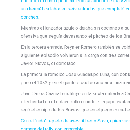
Fue todo el daño que le hicieron al abridor de los Azul
una hermética labor en seis entradas que completó con
ponches.
Mientras el lanzador azulejo dejaba sin opciones a 
ofensiva que seguía devastando el pitcheo de los Br
En la tercera entrada, Reynier Romero también se voló
siguiente episodio volvieron a la carga con tres carre
Javier Nieves, el derrotado.
La primera la remolcó José Guadalupe Luna, con doble
puso el 10×2 y en el quinto epsidoio anotaron una más
Juan Carlos Caamal sustituyó en la sexta entrada a Ca
efectividad en el octavo rollo cuando el equipo visitan
regó el equipo de los Bravos, que en el juego cometi
Con el “nido” repleto de aves, Alberto Sosa, quien su
primera del rally, con imparable.