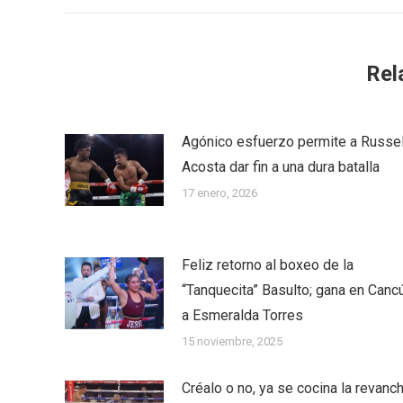
Rel
Agónico esfuerzo permite a Russel
Acosta dar fin a una dura batalla
17 enero, 2026
Feliz retorno al boxeo de la
“Tanquecita” Basulto; gana en Canc
a Esmeralda Torres
15 noviembre, 2025
Créalo o no, ya se cocina la revanc