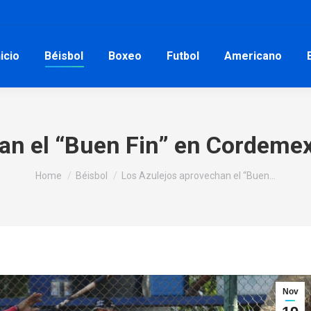
nicio
Béisbol
Boxeo
Futbol
Americano
an el “Buen Fin” en Cordemex
You are here:
Home
Béisbol
Los Azulejos aprovechan el “Buen…
Nov