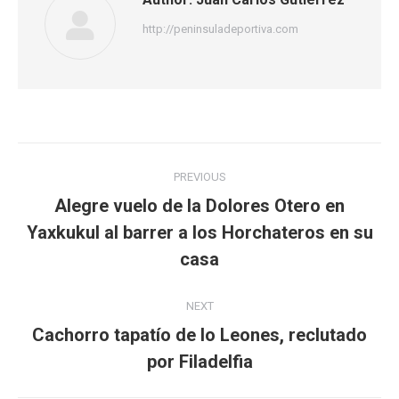
http://peninsuladeportiva.com
Post
PREVIOUS
navigation
Alegre vuelo de la Dolores Otero en
Yaxkukul al barrer a los Horchateros en su
Previous
post:
casa
NEXT
Cachorro tapatío de lo Leones, reclutado
Next
por Filadelfia
post: