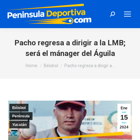
Search:
Pacho regresa a dirigir a la LMB;
será el mánager del Águila
You are here:
Home
Béisbol
Pacho regresa a dirigir a…
Béisbol
Ene
15
Península
Yucatán
2024