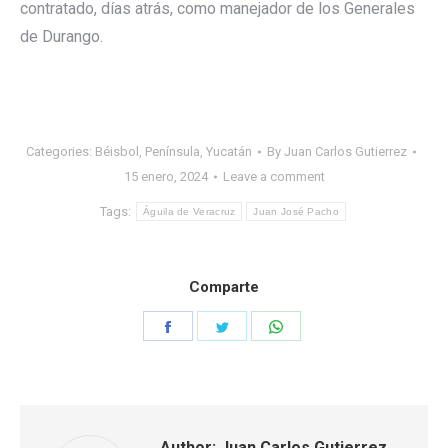
contratado, días atrás, como manejador de los Generales
de Durango.
Categories:
Béisbol
,
Península
,
Yucatán
By
Juan Carlos Gutierrez
15 enero, 2024
Leave a comment
Tags:
Águila de Veracruz
Juan José Pacho
Comparte
Share
Share
Share
on
on
on
Facebook
Twitter
WhatsApp
Author:
Juan Carlos Gutierrez