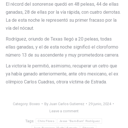
El récord del sonorense quedó en 48 peleas, 44 de ellas
ganadas, 28 de ellas por la vía rápida, con cuatro derrotas.
La de esta noche le representó su primer fracaso por la
vía del nócaut.
Rodríguez, oriundo de Texas llegó a 20 peleas, todas
ellas ganadas, y el de esta noche significó el cloroformo
número 13 de su ascendente y muy prometedora carrera.
La victoria le permitió, asimismo, recuperar un cetro que
ya había ganado anteriormente, ante otro mexicano, el ex
olímpico Carlos Cuadras, otrora víctima de Estrada.
Category:
Boxeo
By
Juan Carlos Gutierrez
29 junio, 2024
Leave a comment
Tags:
Chris Flores
Jesse "Bam-Bam" Rodríguez
Juan Francisco "Gallo" Estrada
Phoenix