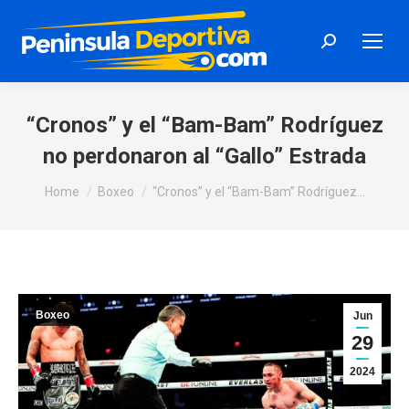
Search:
“Cronos” y el “Bam-Bam” Rodríguez
no perdonaron al “Gallo” Estrada
You are here:
Home
Boxeo
“Cronos” y el “Bam-Bam” Rodríguez…
Boxeo
Jun
29
2024