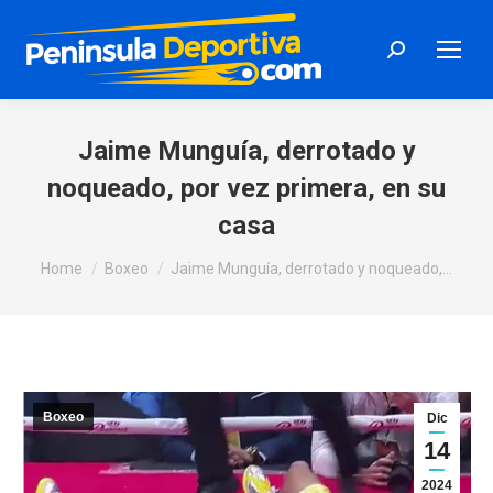
Search:
Jaime Munguía, derrotado y
noqueado, por vez primera, en su
casa
You are here:
Home
Boxeo
Jaime Munguía, derrotado y noqueado,…
Boxeo
Dic
14
2024