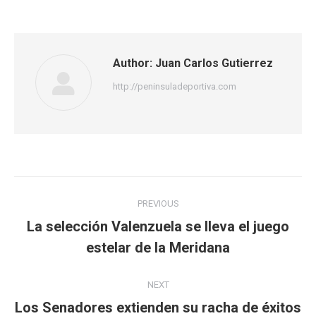
Facebook
Twitter
WhatsApp
Author:
Juan Carlos Gutierrez
http://peninsuladeportiva.com
Post
PREVIOUS
navigation
La selección Valenzuela se lleva el juego
Previous
estelar de la Meridana
post:
NEXT
Los Senadores extienden su racha de éxitos