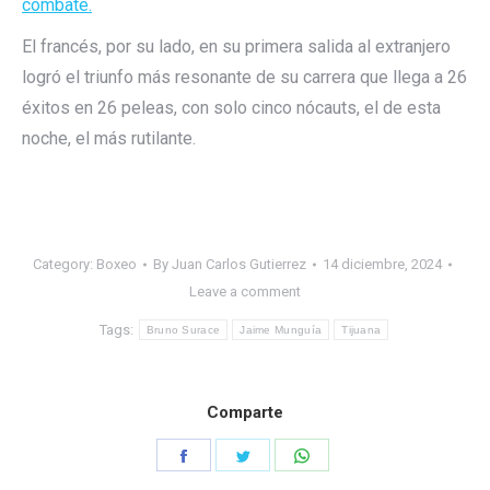
combate.
El francés, por su lado, en su primera salida al extranjero
logró el triunfo más resonante de su carrera que llega a 26
éxitos en 26 peleas, con solo cinco nócauts, el de esta
noche, el más rutilante.
Category:
Boxeo
By
Juan Carlos Gutierrez
14 diciembre, 2024
Leave a comment
Tags:
Bruno Surace
Jaime Munguía
Tijuana
Comparte
Share
Share
Share
on
on
on