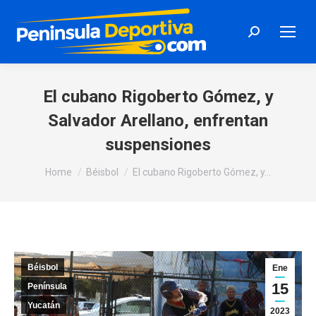
Search:
El cubano Rigoberto Gómez, y
Salvador Arellano, enfrentan
suspensiones
You are here:
Home
Béisbol
El cubano Rigoberto Gómez, y…
Béisbol
Ene
15
Península
Yucatán
2023