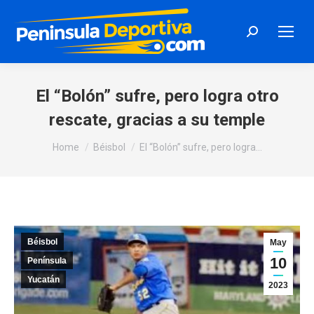
Search:
El “Bolón” sufre, pero logra otro
rescate, gracias a su temple
You are here:
Home
Béisbol
El “Bolón” sufre, pero logra…
Béisbol
May
10
Península
Yucatán
2023