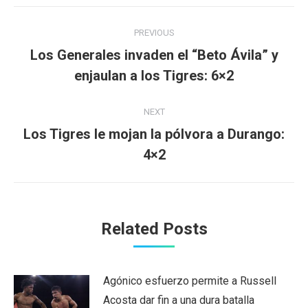
Post
PREVIOUS
navigation
Los Generales invaden el “Beto Ávila” y
Previous
enjaulan a los Tigres: 6×2
post:
NEXT
Los Tigres le mojan la pólvora a Durango:
Next
4×2
post:
Related Posts
Agónico esfuerzo permite a Russell
Acosta dar fin a una dura batalla