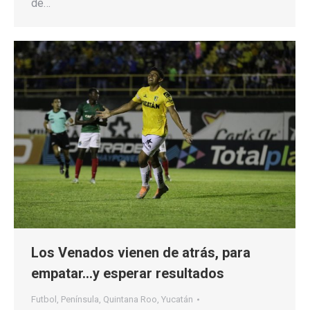
de…
Los Venados vienen de atrás, para
empatar…y esperar resultados
Futbol
,
Península
,
Quintana Roo
,
Yucatán