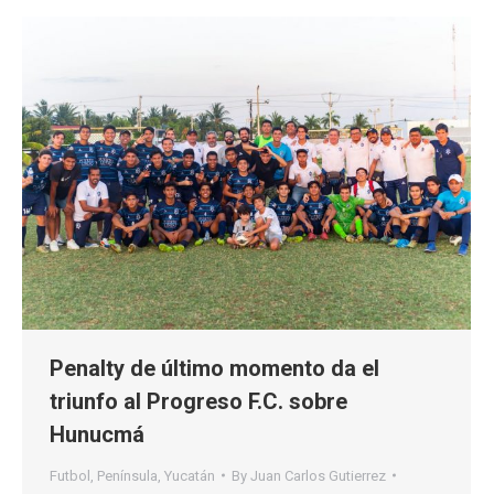
Penalty de último momento da el
triunfo al Progreso F.C. sobre
Hunucmá
Futbol
,
Península
,
Yucatán
By
Juan Carlos Gutierrez