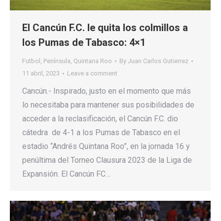
El Cancún F.C. le quita los colmillos a
los Pumas de Tabasco: 4×1
Futbol
,
Península
,
Quintana Roo
By
Juan Carlos Gutierrez
11 abril, 2023
Leave a comment
Cancún.- Inspirado, justo en el momento que más
lo necesitaba para mantener sus posibilidades de
acceder a la reclasificación, el Cancún F.C. dio
cátedra de 4-1 a los Pumas de Tabasco en el
estadio “Andrés Quintana Roo”, en la jornada 16 y
penúltima del Torneo Clausura 2023 de la Liga de
Expansión. El Cancún FC…