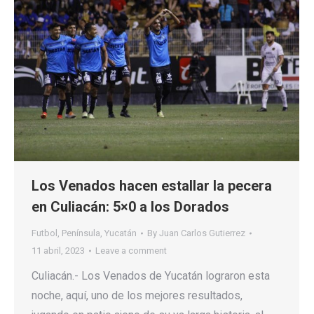
Los Venados hacen estallar la pecera
en Culiacán: 5×0 a los Dorados
Futbol
,
Península
,
Yucatán
By
Juan Carlos Gutierrez
11 abril, 2023
Leave a comment
Culiacán.- Los Venados de Yucatán lograron esta
noche, aquí, uno de los mejores resultados,