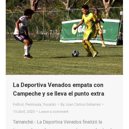
La Deportiva Venados empata con
Campeche y se lleva el punto extra
Futbol
,
Península
,
Yucatán
By
Juan Carlos Gutierrez
15 abril, 2023
Leave a comment
Tamanché.- La Deportiva Venados finalizó la