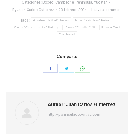
Categories:
Boxeo
,
Campeche
,
Península
,
Yucatán
By
Juan Carlos Gutierrez
23 febrero, 2024
Leave a comment
Tags:
Abraham “Pitbull” Juárez
Ángel "Petrolero" Patrón
Carlos "Chocorroncito" Buitrago
Javier "Caballito" Nic
Romeo Cumi
Yoel Ravell
Comparte
Share
Share
Share
on
on
on
Facebook
Twitter
WhatsApp
Author:
Juan Carlos Gutierrez
http://peninsuladeportiva.com