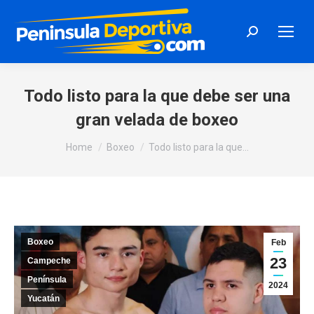
Search:
Todo listo para la que debe ser una
gran velada de boxeo
You are here:
Home
Boxeo
Todo listo para la que…
Boxeo
Feb
23
Campeche
Península
2024
Yucatán