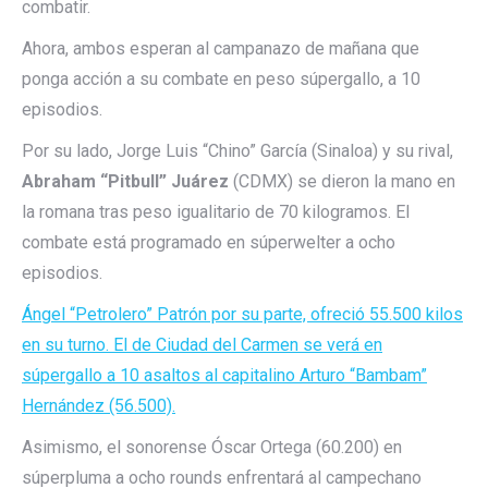
combatir.
Ahora, ambos esperan al campanazo de mañana que
ponga acción a su combate en peso súpergallo, a 10
episodios.
Por su lado, Jorge Luis “Chino” García (Sinaloa) y su rival,
Abraham “Pitbull” Juárez
(CDMX) se dieron la mano en
la romana tras peso igualitario de 70 kilogramos. El
combate está programado en súperwelter a ocho
episodios.
Ángel “Petrolero” Patrón por su parte, ofreció 55.500 kilos
en su turno. El de Ciudad del Carmen se verá en
súpergallo a 10 asaltos al capitalino Arturo “Bambam”
Hernández (56.500).
Asimismo, el sonorense Óscar Ortega (60.200) en
súperpluma a ocho rounds enfrentará al campechano