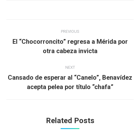
Post
PREVIOUS
navigation
El “Chocorroncito” regresa a Mérida por
Previous
otra cabeza invicta
post:
NEXT
Cansado de esperar al “Canelo”, Benavídez
Next
acepta pelea por título “chafa”
post:
Related Posts