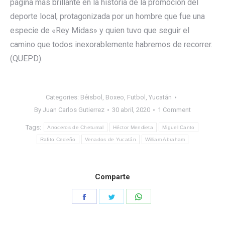
página más brillante en la historia de la promoción del
deporte local, protagonizada por un hombre que fue una
especie de «Rey Midas» y quien tuvo que seguir el
camino que todos inexorablemente habremos de recorrer.
(QUEPD).
Categories:
Béisbol
,
Boxeo
,
Futbol
,
Yucatán
By
Juan Carlos Gutierrez
30 abril, 2020
1 Comment
Tags:
Arroceros de Chetumal
Héctor Mendieta
Miguel Canto
Rafito Cedeño
Venados de Yucatán
William Abraham
Comparte
Share
Share
Share
on
on
on