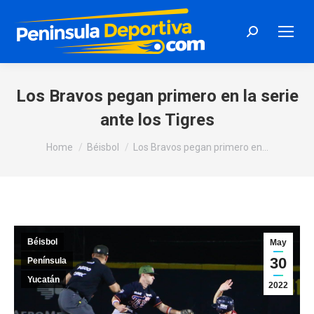
Search:
Los Bravos pegan primero en la serie
ante los Tigres
You are here:
Home
Béisbol
Los Bravos pegan primero en…
Béisbol
May
30
Península
Yucatán
2022