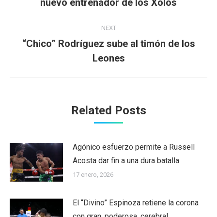
nuevo entrenador de los Xolos
post:
NEXT
“Chico” Rodríguez sube al timón de los
Next
Leones
post:
Related Posts
Agónico esfuerzo permite a Russell
Acosta dar fin a una dura batalla
17 enero, 2026
El “Divino” Espinoza retiene la corona
con gran, poderosa, cerebral