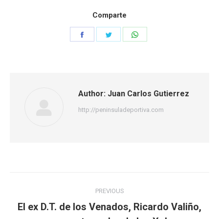
Comparte
Share
Share
Share
on
on
on
Facebook
Twitter
WhatsApp
Author:
Juan Carlos Gutierrez
http://peninsuladeportiva.com
Post
PREVIOUS
navigation
El ex D.T. de los Venados, Ricardo Valiño,
Previous