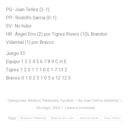
PG- Juan Tellez (2-1)
PP- Rodolfo García (0-1)
SV- No hubo
HR- Ángel Erro (2) por Tigres Rivero (10), Brandon
Villarreal (1) por Bravos
Juego 33
Equipo 1 2 3 4 5 6 7 8 9 C H E
Tigres 1 2 0 1 1 1 0 0 1 7 13 2
Bravos 0 1 0 2 5 1 0 3 x 12 12 5
Categories:
Béisbol
,
Península
,
Yucatán
By
Juan Carlos Gutierrez
30 mayo, 2022
Leave a comment
Tags:
Brandon Villarreal
Bravos de León
José Orrantia
Juan Téllez