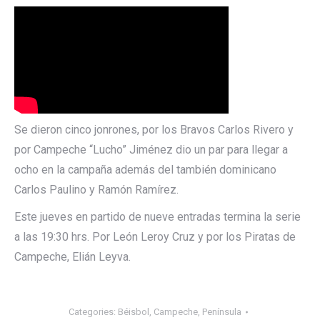
Se dieron cinco jonrones, por los Bravos Carlos Rivero y
por Campeche “Lucho” Jiménez dio un par para llegar a
ocho en la campaña además del también dominicano
Carlos Paulino y Ramón Ramírez.
Este jueves en partido de nueve entradas termina la serie
a las 19:30 hrs. Por León Leroy Cruz y por los Piratas de
Campeche, Elián Leyva.
Categories:
Béisbol
,
Campeche
,
Península