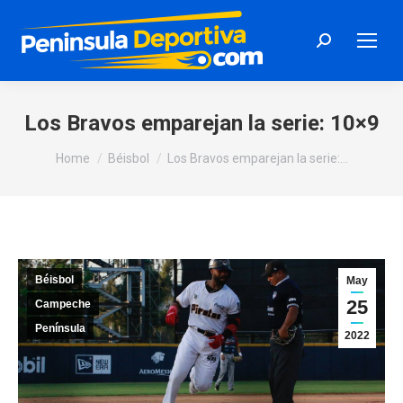
Search:
Los Bravos emparejan la serie: 10×9
You are here:
Home
Béisbol
Los Bravos emparejan la serie:…
Béisbol
May
25
Campeche
Península
2022