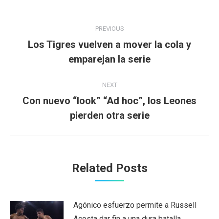
Post
PREVIOUS
navigation
Los Tigres vuelven a mover la cola y
Previous
emparejan la serie
post:
NEXT
Con nuevo “look” “Ad hoc”, los Leones
Next
pierden otra serie
post:
Related Posts
Agónico esfuerzo permite a Russell
Acosta dar fin a una dura batalla