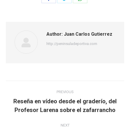
on
on
on
Facebook
Twitter
WhatsApp
Author:
Juan Carlos Gutierrez
http://peninsuladeportiva.com
Post
PREVIOUS
navigation
Reseña en vídeo desde el graderío, del
Previous
Profesor Larena sobre el zafarrancho
post:
NEXT