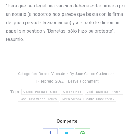
“Para que sea legal una sanción debería estar firmada por
un notario (a nosotros nos parece que basta con la firma
de quien preside la asociación) y a él sólo le dieron un
papel sin sentido y ‘Barretas’ sólo hizo su protesta”,
resumió.
.
Categories:
Boxeo
,
Yucatán
By
Juan Carlos Gutierrez
14 febrero, 2022
Leave a comment
Tags:
Carlos "Pescado" Sosa
Gilberto Keb
José "Barretas" Pinzón
José "Relámpago" Torres
Mario Alfredo "Freddy" Ríos Urcelay
Comparte
Share
Share
Share