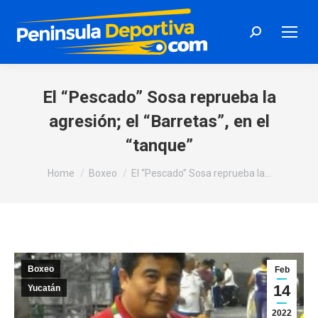
Search:
El “Pescado” Sosa reprueba la
agresión; el “Barretas”, en el
“tanque”
You are here:
Home
Boxeo
El “Pescado” Sosa reprueba la…
Boxeo
Feb
14
Yucatán
2022