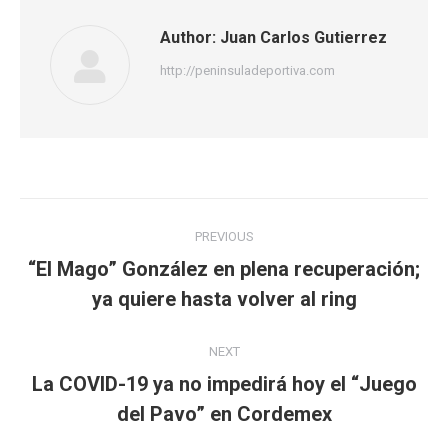
Author:
Juan Carlos Gutierrez
http://peninsuladeportiva.com
Post
PREVIOUS
navigation
“El Mago” González en plena recuperación;
Previous
ya quiere hasta volver al ring
post:
NEXT
La COVID-19 ya no impedirá hoy el “Juego
Next
del Pavo” en Cordemex
post: