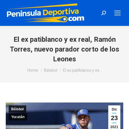
Search:
El ex patiblanco y ex real, Ramón
Torres, nuevo parador corto de los
Leones
You are here:
Home
Béisbol
El ex patiblanco y ex…
Béisbol
Dic
23
Yucatán
2021