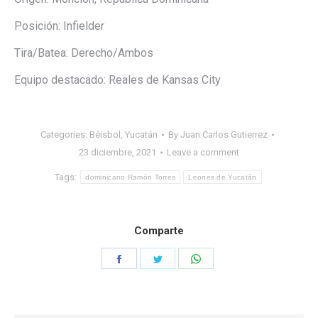
Posición: Infielder
Tira/Batea: Derecho/Ambos
Equipo destacado: Reales de Kansas City
Categories:
Béisbol
,
Yucatán
By
Juan Carlos Gutierrez
23 diciembre, 2021
Leave a comment
Tags:
dominicano Ramón Torres
Leones de Yucatán
Comparte
Share
Share
Share
on
on
on
Facebook
Twitter
WhatsApp