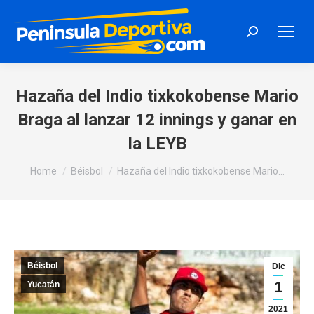
Search:
Hazaña del Indio tixkokobense Mario
Braga al lanzar 12 innings y ganar en
la LEYB
You are here:
Home
Béisbol
Hazaña del Indio tixkokobense Mario…
Béisbol
Dic
1
Yucatán
2021