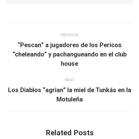
Post
PREVIOUS
navigation
“Pescan” a jugadores de los Pericos
“cheleando” y pachangueando en el club
Previous
post:
house
NEXT
Los Diablos “agrian” la miel de Tunkás en la
Next
Motuleña
post:
Related Posts