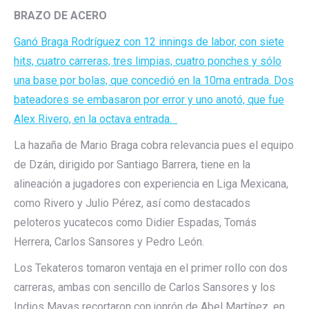
BRAZO DE ACERO
Ganó Braga Rodríguez con 12 innings de labor, con siete
hits, cuatro carreras, tres limpias, cuatro ponches y sólo
una base por bolas, que concedió en la 10ma entrada. Dos
bateadores se embasaron por error y uno anotó, que fue
Alex Rivero, en la octava entrada.
La hazaña de Mario Braga cobra relevancia pues el equipo
de Dzán, dirigido por Santiago Barrera, tiene en la
alineación a jugadores con experiencia en Liga Mexicana,
como Rivero y Julio Pérez, así como destacados
peloteros yucatecos como Didier Espadas, Tomás
Herrera, Carlos Sansores y Pedro León.
Los Tekateros tomaron ventaja en el primer rollo con dos
carreras, ambas con sencillo de Carlos Sansores y los
Indios Mayas recortaron con jonrón de Abel Martínez, en