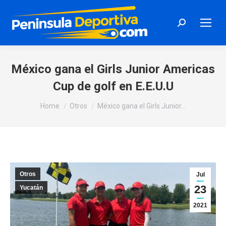
Search:
México gana el Girls Junior Americas
Cup de golf en E.E.U.U
You are here:
Home
Otros
México gana el Girls Junior…
Otros
Jul
23
Yucatán
2021