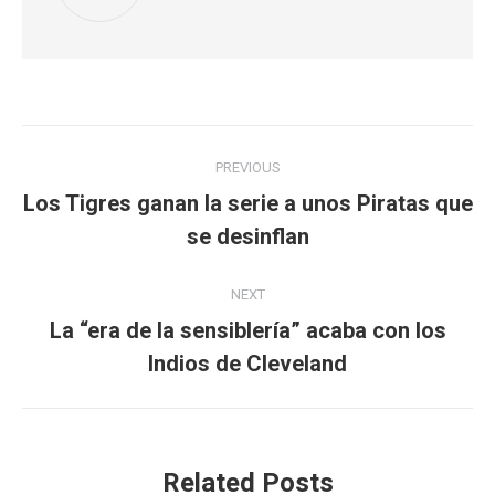
Post
PREVIOUS
navigation
Los Tigres ganan la serie a unos Piratas que
Previous
se desinflan
post:
NEXT
La “era de la sensiblería” acaba con los
Next
Indios de Cleveland
post:
Related Posts