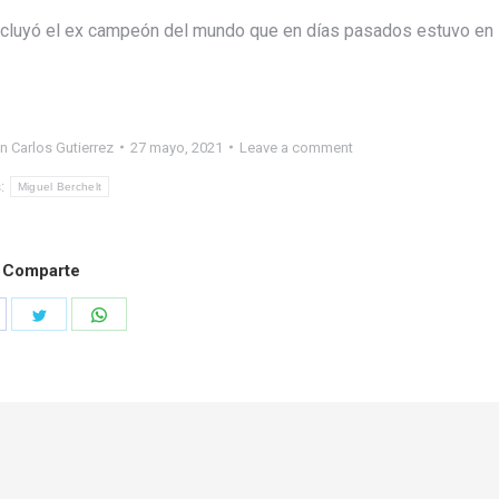
concluyó el ex campeón del mundo que en días pasados estuvo en
n Carlos Gutierrez
27 mayo, 2021
Leave a comment
:
Miguel Berchelt
Comparte
hare
Share
Share
n
on
on
acebook
Twitter
WhatsApp