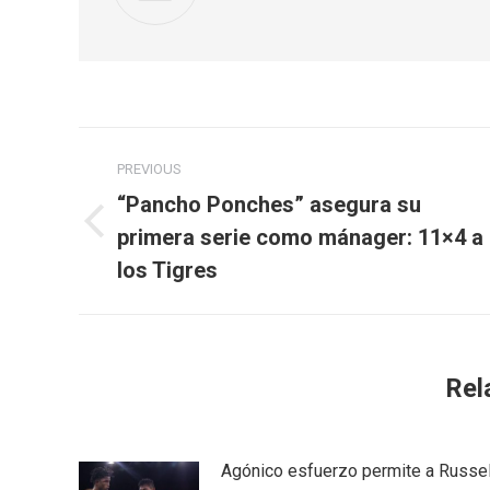
Post
PREVIOUS
navigation
“Pancho Ponches” asegura su
primera serie como mánager: 11×4 a
Previous
post:
los Tigres
Rel
Agónico esfuerzo permite a Russel