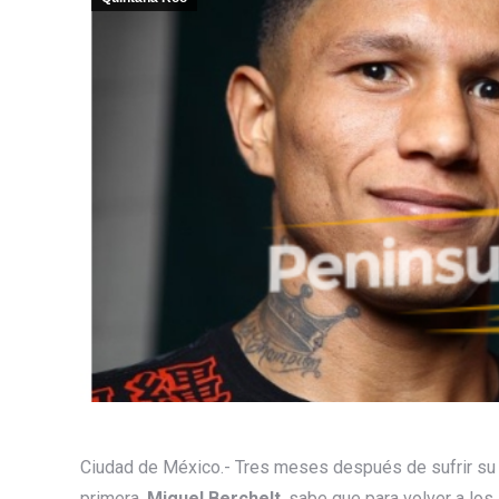
Ciudad de México.- Tres meses después de sufrir su 
primera,
Miguel Berchelt
, sabe que para volver a lo