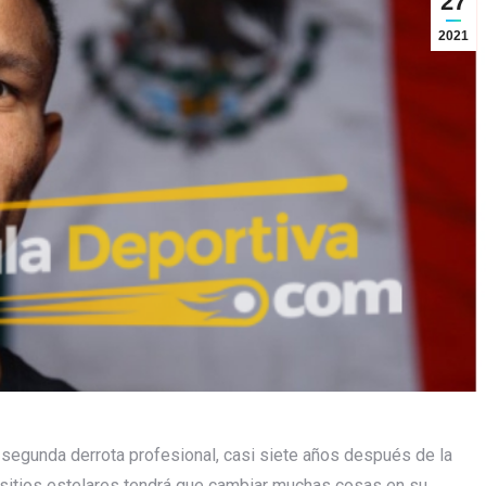
27
2021
segunda derrota profesional, casi siete años después de la
s sitios estelares tendrá que cambiar muchas cosas en su