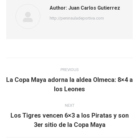
Author:
Juan Carlos Gutierrez
http://peninsuladeportiva.com
Post
PREVIOUS
navigation
La Copa Maya adorna la aldea Olmeca: 8×4 a
Previous
los Leones
post:
NEXT
Los Tigres vencen 6×3 a los Piratas y son
Next
3er sitio de la Copa Maya
post: