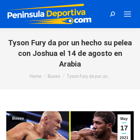
Search:
Tyson Fury da por un hecho su pelea
con Joshua el 14 de agosto en
Arabia
You are here:
Home
Boxeo
Tyson Fury da por un…
Boxeo
May
17
2021