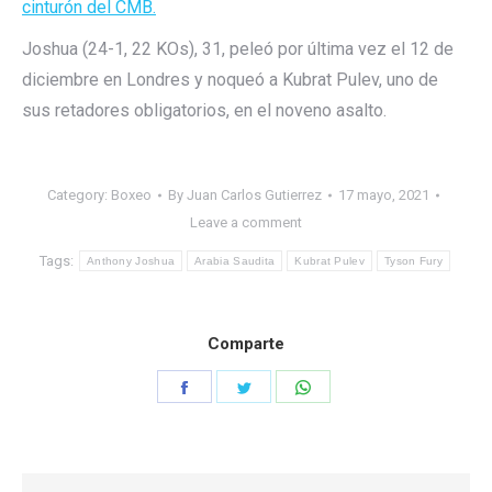
cinturón del CMB.
Joshua (24-1, 22 KOs), 31, peleó por última vez el 12 de
diciembre en Londres y noqueó a Kubrat Pulev, uno de
sus retadores obligatorios, en el noveno asalto.
Category:
Boxeo
By
Juan Carlos Gutierrez
17 mayo, 2021
Leave a comment
Tags:
Anthony Joshua
Arabia Saudita
Kubrat Pulev
Tyson Fury
Comparte
Share
Share
Share
on
on
on
Facebook
Twitter
WhatsApp