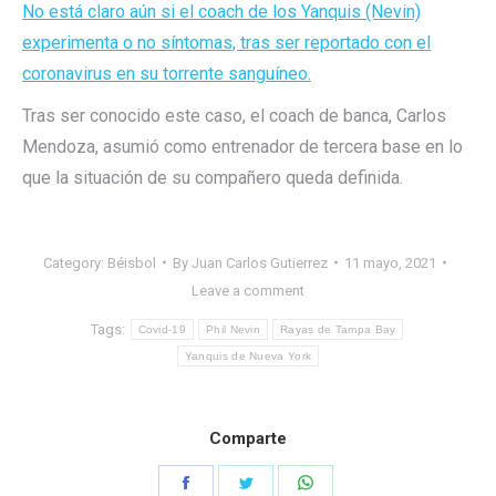
No está claro aún si el coach de los Yanquis (Nevin)
experimenta o no síntomas, tras ser reportado con el
coronavirus en su torrente sanguíneo.
Tras ser conocido este caso, el coach de banca, Carlos
Mendoza, asumió como entrenador de tercera base en lo
que la situación de su compañero queda definida.
Category:
Béisbol
By
Juan Carlos Gutierrez
11 mayo, 2021
Leave a comment
Tags:
Covid-19
Phil Nevin
Rayas de Tampa Bay
Yanquis de Nueva York
Comparte
Share
Share
Share