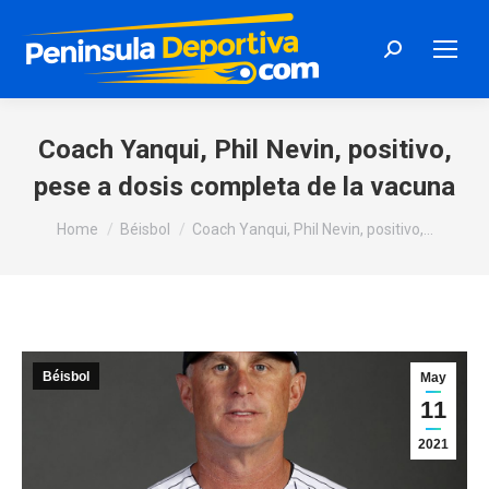
Search:
Coach Yanqui, Phil Nevin, positivo,
pese a dosis completa de la vacuna
You are here:
Home
Béisbol
Coach Yanqui, Phil Nevin, positivo,…
Béisbol
May
11
2021