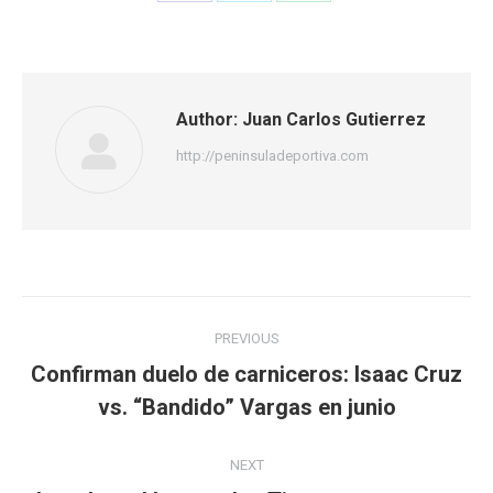
on
on
on
Facebook
Twitter
WhatsApp
Author:
Juan Carlos Gutierrez
http://peninsuladeportiva.com
Post
PREVIOUS
navigation
Confirman duelo de carniceros: Isaac Cruz
Previous
vs. “Bandido” Vargas en junio
post:
NEXT