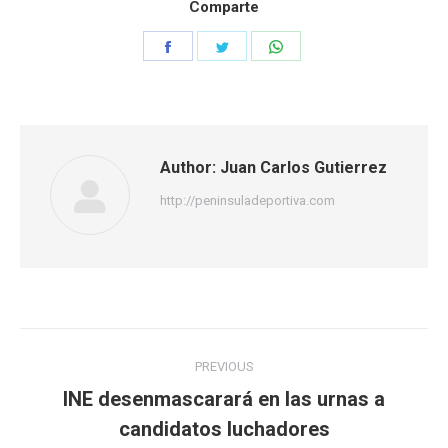
Comparte
Share
Share
Share
on
on
on
Facebook
Twitter
WhatsApp
Author:
Juan Carlos Gutierrez
http://peninsuladeportiva.com
Post
PREVIOUS
navigation
INE desenmascarará en las urnas a
Previous
candidatos luchadores
post: