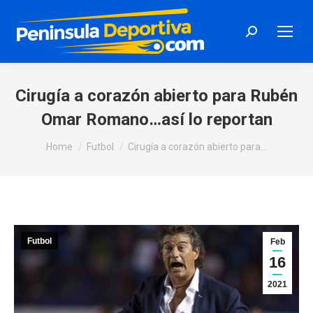
Search:
Cirugía a corazón abierto para Rubén
Omar Romano…así lo reportan
You are here:
Home
Futbol
Cirugía a corazón abierto para…
Futbol
Feb
16
2021