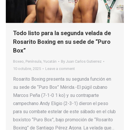
Todo listo para la segunda velada de
Rosarito Boxing en su sede de “Puro
Box”
Boxeo
,
Península
,
Yucatán
By
Juan Carlos Gutierrez
10 octubre, 2025
Leave a comment
Rosarito Boxing presenta su segunda función en
su sede de “Puro Box” Mérida.-El púgil cubano
Marcos Peña (7-1-0 1 ko) y su contraparte
campechano Andy Eligio (2-3-1) dieron el peso
para su combate estelar de este sábado en el club
boxístco “Puro Box”, bajo promoción de “Rosarito
Boxing” de Santiago Pérez Arjona. La velada que…