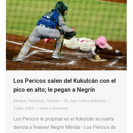
Los Pericos salen del Kukulcán con el
pico en alto; le pegan a Negrín
Béisbol
,
Península
,
Yucatán
By
Juan Carlos Gutierrez
3 julio, 2025
Leave a comment
Los Pericos le propinan en el Kukulcán su cuarta
derrota a Yoanner Negrín Mérida.- Los Pericos de