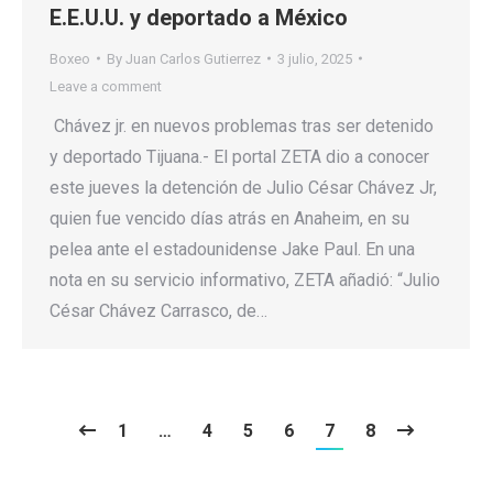
E.E.U.U. y deportado a México
Boxeo
By
Juan Carlos Gutierrez
3 julio, 2025
Leave a comment
Chávez jr. en nuevos problemas tras ser detenido
y deportado Tijuana.- El portal ZETA dio a conocer
este jueves la detención de Julio César Chávez Jr,
quien fue vencido días atrás en Anaheim, en su
pelea ante el estadounidense Jake Paul. En una
nota en su servicio informativo, ZETA añadió: “Julio
César Chávez Carrasco, de…
1
…
4
5
6
7
8