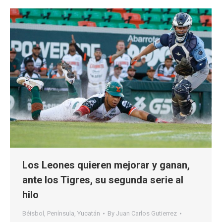
Los Leones quieren mejorar y ganan,
ante los Tigres, su segunda serie al
hilo
Béisbol
,
Península
,
Yucatán
By
Juan Carlos Gutierrez