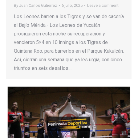
By
Juan Carlos Gutierrez
6 julio, 2025
Leave a comment
Los Leones barren a los Tigres y se van de cacería
al Bajío Mérida.- Los Leones de Yucatán
prosiguieron esta noche su recuperación y
vencieron 5×4 en 10 innings a los Tigres de
Quintana Roo, para barrerlos en el Parque Kukulcán.
Así, cierran una semana que ya les urgía, con cinco
triunfos en seis desafíos.…