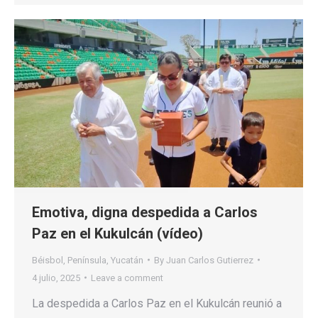
Emotiva, digna despedida a Carlos
Paz en el Kukulcán (vídeo)
Béisbol
,
Península
,
Yucatán
By
Juan Carlos Gutierrez
4 julio, 2025
Leave a comment
La despedida a Carlos Paz en el Kukulcán reunió a