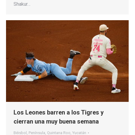
Shakur…
Los Leones barren a los Tigres y
cierran una muy buena semana
Béisbol
,
Península
,
Quintana Roo
,
Yucatán