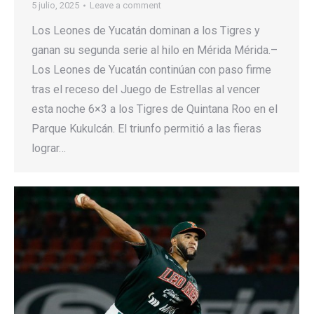
5 julio, 2025
Leave a comment
Los Leones de Yucatán dominan a los Tigres y
ganan su segunda serie al hilo en Mérida Mérida.–
Los Leones de Yucatán continúan con paso firme
tras el receso del Juego de Estrellas al vencer
esta noche 6×3 a los Tigres de Quintana Roo en el
Parque Kukulcán. El triunfo permitió a las fieras
lograr…