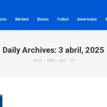
nicio
Béisbol
Boxeo
Futbol
Americano
Daily Archives:
3 abril, 2025
You are here:
Home
2025
abril
03