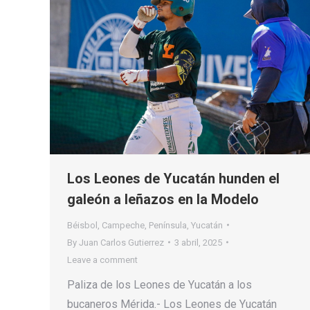
Los Leones de Yucatán hunden el
galeón a leñazos en la Modelo
Béisbol
,
Campeche
,
Península
,
Yucatán
By
Juan Carlos Gutierrez
3 abril, 2025
Leave a comment
Paliza de los Leones de Yucatán a los
bucaneros Mérida.- Los Leones de Yucatán