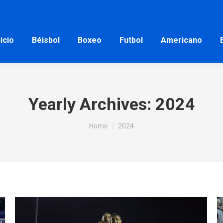
nicio
Béisbol
Boxeo
Futbol
Americano
Yearly Archives:
2024
You are here:
Home
2024