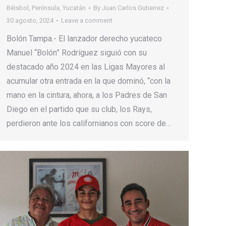
Béisbol
,
Península
,
Yucatán
By
Juan Carlos Gutierrez
30 agosto, 2024
Leave a comment
Bolón Tampa.- El lanzador derecho yucateco
Manuel “Bolón” Rodríguez siguió con su
destacado año 2024 en las Ligas Mayores al
acumular otra entrada en la que dominó, “con la
mano en la cintura, ahora, a los Padres de San
Diego en el partido que su club, los Rays,
perdieron ante los californianos con score de…