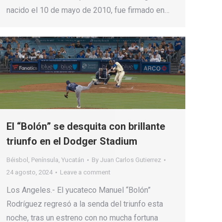
nacido el 10 de mayo de 2010, fue firmado en…
El “Bolón” se desquita con brillante
triunfo en el Dodger Stadium
Béisbol
,
Península
,
Yucatán
By
Juan Carlos Gutierrez
24 agosto, 2024
Leave a comment
Los Angeles.- El yucateco Manuel “Bolón”
Rodríguez regresó a la senda del triunfo esta
noche, tras un estreno con no mucha fortuna