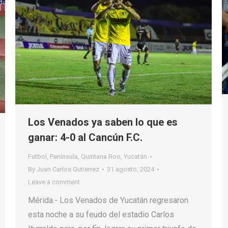
Los Venados ya saben lo que es
ganar: 4-0 al Cancún F.C.
Futbol
,
Península
,
Quintana Roo
,
Yucatán
By
Juan Carlos Gutierrez
31 agosto, 2024
Leave a comment
Mérida.- Los Venados de Yucatán regresaron
esta noche a su feudo del estadio Carlos