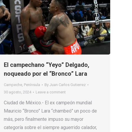
El campechano “Yeyo” Delgado,
noqueado por el “Bronco” Lara
Campeche
,
Península
By
Juan Carlos Gutierrez
30 agosto, 2024
Leave a comment
Ciudad de México.- El ex campeón mundial
Mauricio “Bronco” Lara “chambeó” un poco de
más, pero finalmente impuso su mayor
categoría sobre el siempre aguerrido calador,