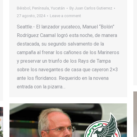
Béisbol
,
Península
,
Yucatán
By
Juan Carlos Gutierrez
27 agosto, 2024
Leave a comment
Seattle.- El lanzador yucateco, Manuel “Bolón”
Rodríguez Caamal logró esta noche, de manera
destacada, su segundo salvamento de la
campaña al frenar los cañones de los Marineros
y preservar un triunfo de los Rays de Tampa
sobre los navegantes de casa que cayeron 2×3
ante los floridanos. Requerido en la novena
entrada con la pizarra…