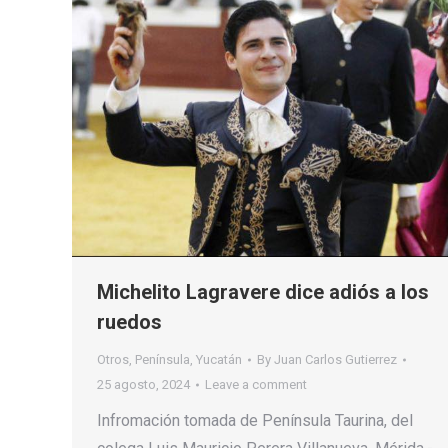
Michelito Lagravere dice adiós a los
ruedos
Otros
,
Península
,
Yucatán
By
Juan Carlos Gutierrez
25 agosto, 2024
Leave a comment
Infromación tomada de Península Taurina, del