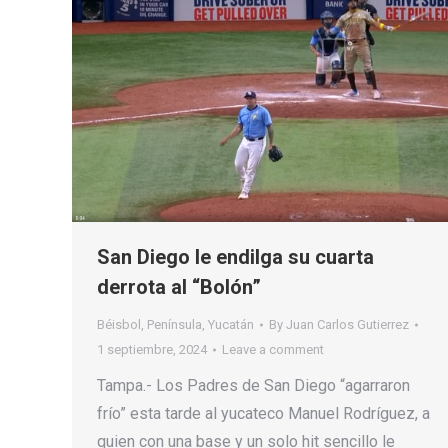
San Diego le endilga su cuarta
derrota al “Bolón”
Béisbol
,
Península
,
Yucatán
By
Juan Carlos Gutierrez
1 septiembre, 2024
Leave a comment
Tampa.- Los Padres de San Diego “agarraron
frío” esta tarde al yucateco Manuel Rodríguez, a
quien con una base y un solo hit sencillo le