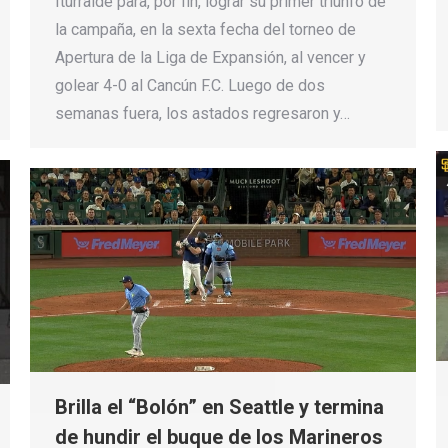
Iturralde para, por fin, lograr su primer triunfo de
la campaña, en la sexta fecha del torneo de
Apertura de la Liga de Expansión, al vencer y
golear 4-0 al Cancún F.C. Luego de dos
semanas fuera, los astados regresaron y…
Brilla el “Bolón” en Seattle y termina
de hundir el buque de los Marineros