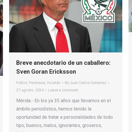
Breve anecdotario de un caballero:
Sven Goran Ericksson
Futbol
,
Península
,
Yucatán
By
Juan Carlos Gutierrez
27 agosto, 2024
Leave a comment
Mérida.- En los ya 35 años que llevamos en el
ámbito periodístico, hemos tenido la
oportunidad de tratar a personalidades de todo
tipo, buenos, malos, ignorantes, groseros,