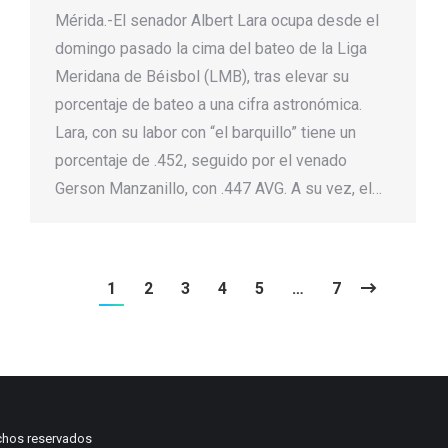
Mérida.-El senador Albert Lara ocupa desde el
domingo pasado la cima del bateo de la Liga
Meridana de Béisbol (LMB), tras elevar su
porcentaje de bateo a una cifra astronómica.
Lara, con su labor con “el barquillo” tiene un
porcentaje de .452, seguido por el venado
Gerson Manzanillo, con .447 AVG. A su vez, el…
1
2
3
4
5
…
7
chos reservados