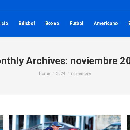
nicio
Béisbol
Boxeo
Futbol
Americano
nthly Archives:
noviembre 2
You are here:
Home
2024
noviembre