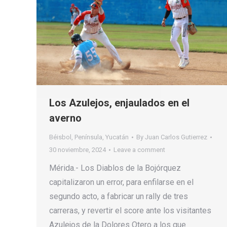
Los Azulejos, enjaulados en el
averno
Béisbol
,
Península
,
Yucatán
By
Juan Carlos Gutierrez
30 noviembre, 2024
Leave a comment
Mérida.- Los Diablos de la Bojórquez
capitalizaron un error, para enfilarse en el
segundo acto, a fabricar un rally de tres
carreras, y revertir el score ante los visitantes
Azulejos de la Dolores Otero a los que