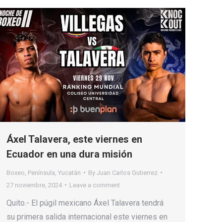
Áxel Talavera, este viernes en
Ecuador en una dura misión
Boxeo
,
Península
,
Yucatán
By
Juan Carlos Gutierrez
27 noviembre, 2024
Leave a comment
Quito.- El púgil mexicano Áxel Talavera tendrá
su primera salida internacional este viernes en