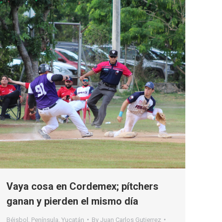
Vaya cosa en Cordemex; pítchers
ganan y pierden el mismo día
Béisbol
,
Península
,
Yucatán
By
Juan Carlos Gutierrez