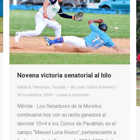
Novena victoria senatorial al hilo
Béisbol
,
Península
,
Yucatán
By
Juan Carlos Gutierrez
30 noviembre, 2024
Leave a comment
Mérida.- Los Senadores de la Morelos
continuaron hoy con su racha ganadora al
derrotar 10×4 a los Zorros de Pacabtún, en el
campo “Manuel Loria Rivero”, perteneciente a