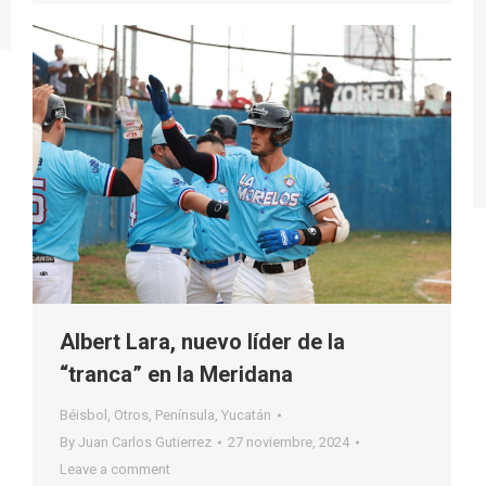
Albert Lara, nuevo líder de la
“tranca” en la Meridana
Béisbol
,
Otros
,
Península
,
Yucatán
By
Juan Carlos Gutierrez
27 noviembre, 2024
Leave a comment