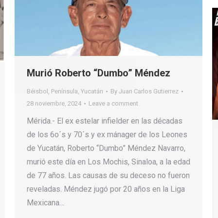
Murió Roberto “Dumbo” Méndez
Béisbol
,
Península
,
Yucatán
By
Juan Carlos Gutierrez
28 noviembre, 2024
Leave a comment
Mérida.- El ex estelar infielder en las décadas
de los 6o´s y 70´s y ex mánager de los Leones
de Yucatán, Roberto “Dumbo” Méndez Navarro,
murió este día en Los Mochis, Sinaloa, a la edad
de 77 años. Las causas de su deceso no fueron
reveladas. Méndez jugó por 20 años en la Liga
Mexicana…