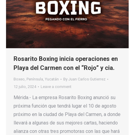
Rosarito Boxing inicia operaciones en
Playa del Carmen con el “Rojo” y cia.
Boxeo
,
Península
,
Yucatán
By
Juan Carlos Gutierrez
12 julio, 2024
Leave a comment
Mérida.- La empresa Rosarito Boxing anunció su
próxima función que tendrá lugar el 10 de agosto
próximo en la ciudad de Playa del Carmen, a donde
llevará a algunas de sus mejores cartas, haciendo
alianza con otras tres promotoras con las que hará