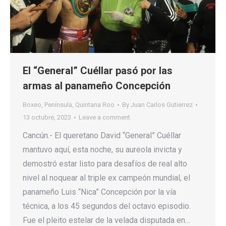
El “General” Cuéllar pasó por las
armas al panameño Concepción
Boxeo
,
Península
,
Quintana Roo
By
Juan Carlos Gutierrez
13 octubre, 2023
Leave a comment
Cancún.- El queretano David “General” Cuéllar
mantuvo aquí, esta noche, su aureola invicta y
demostró estar listo para desafíos de real alto
nivel al noquear al triple ex campeón mundial, el
panameño Luis “Nica” Concepción por la vía
técnica, a los 45 segundos del octavo episodio.
Fue el pleito estelar de la velada disputada en…